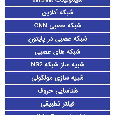
شبکه آدلاین
شبکه عصبی CNN
شبکه عصبی در پایتون
شبکه های عصبی
شبیه ساز شبکه NS2
شبیه سازی مولکولی
شناسایی حروف
فیلتر تطبیقی