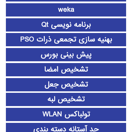
weka
برنامه نویسی Qt
بهنیه سازی تجمعی ذرات PSO
پیش بینی بورس
تشخیص امضا
تشخیص جعل
تشخیص لبه
تولباکس WLAN
حد آستانه دسته بندی