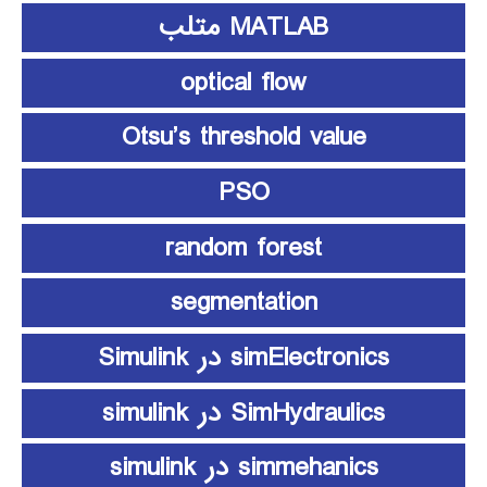
MATLAB متلب
optical flow
Otsu’s threshold value
PSO
random forest
segmentation
simElectronics در Simulink
SimHydraulics در simulink
simmehanics در simulink