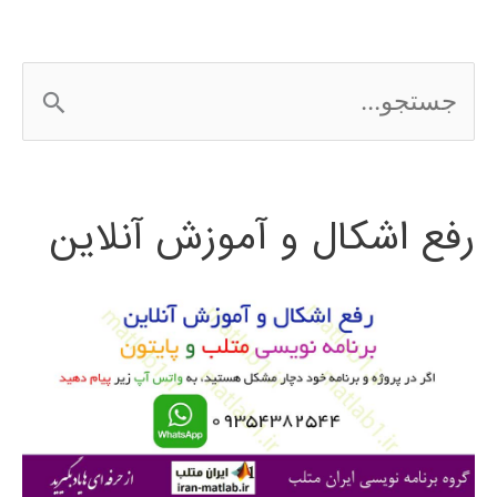
(تمامی
رشته
ج
ها)
س
ت
رفع اشکال و آموزش آنلاین
ج
و
ب
ر
ا
ی