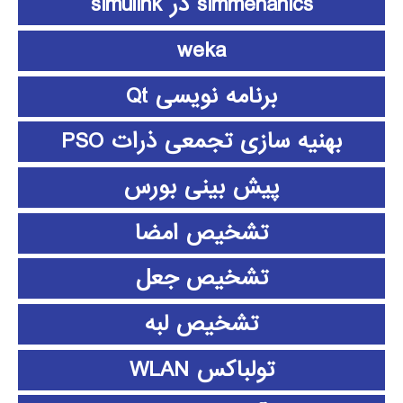
simmehanics در simulink
weka
برنامه نویسی Qt
بهنیه سازی تجمعی ذرات PSO
پیش بینی بورس
تشخیص امضا
تشخیص جعل
تشخیص لبه
تولباکس WLAN