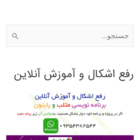
در
نرم
ج
افزار
س
MATLAB
ت
رفع اشکال و آموزش آنلاین
ج
و
ب
ر
ا