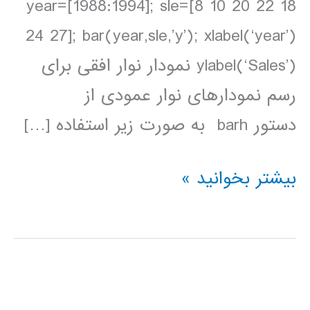
year=[1988:1994]; sle=[8 10 20 22 18
24 27]; bar(year,sle,’y’); xlabel(‘year’)
ylabel(‘Sales’) نمودار نوار افقی برای
رسم نمودارهای نوار عمودی از
دستور barh به صورت زیر استفاده […]
آموزش
بیشتر بخوانید »
رسم
انواع
دیگر
نمودارها