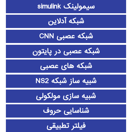
سیمولینک simulink
شبکه آدلاین
شبکه عصبی CNN
شبکه عصبی در پایتون
شبکه های عصبی
شبیه ساز شبکه NS2
شبیه سازی مولکولی
شناسایی حروف
فیلتر تطبیقی