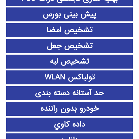
پیش بینی بورس
تشخیص امضا
تشخیص جعل
تشخیص لبه
تولباکس WLAN
حد آستانه دسته بندی
خودرو بدون راننده
داده كاوي