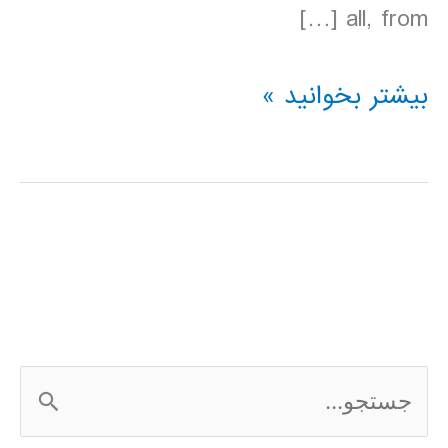
all, from […]
دانلود
بیشتر بخوانید »
کتاب
Lonely
Planet
روسيه
ج
س