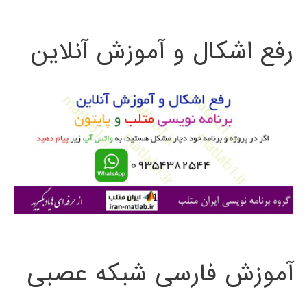
ت
رفع اشکال و آموزش آنلاین
ج
و
ب
ر
ا
ی
:
آموزش فارسی شبکه عصبی