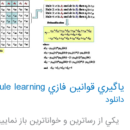
ياگيري قوانين فازي rule learning
دانلود
يكي از رساترين و خواناترين باز نمايي