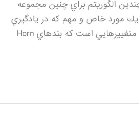
 مطلعه چندين الگوريتم براي چنين مجموعه
. يك مورد خاص و مهم كه در يادگيري
مجموعه قوانين درگير شده است شامل متغييرهايي است كه بندهاي Horn