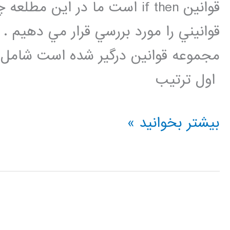
قوانين if then است ما در اين
قوانيني را مورد بررسي قرار مي دهيم 
اول ترتيب
ياگيري
بیشتر بخوانید »
قوانين
فازي
rule
learning