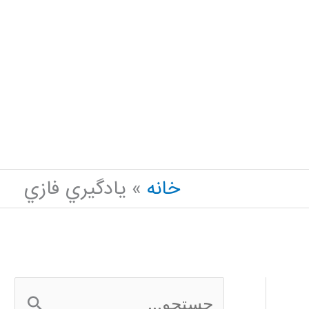
خانه
يادگيري فازي
ج