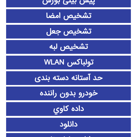
پیش بینی بورس
تشخیص امضا
تشخیص جعل
تشخیص لبه
تولباکس WLAN
حد آستانه دسته بندی
خودرو بدون راننده
داده كاوي
دانلود