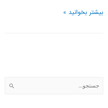
فیلم
بیشتر بخوانید »
آموزشی
L-
Edit
ج
س
ت