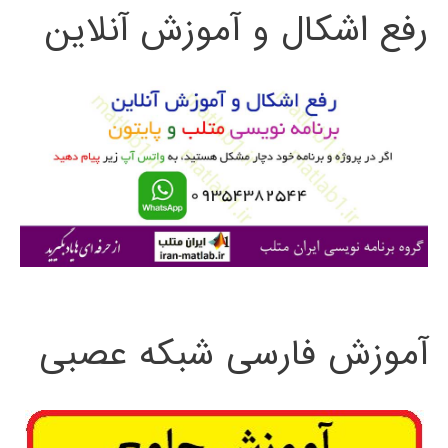
رفع اشکال و آموزش آنلاین
ج
و
ب
ر
ا
ی
:
آموزش فارسی شبکه عصبی