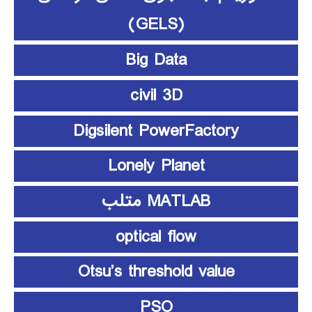
(GELS)
Big Data
civil 3D
Digsilent PowerFactory
Lonely Planet
MATLAB متلب
optical flow
Otsu’s threshold value
PSO