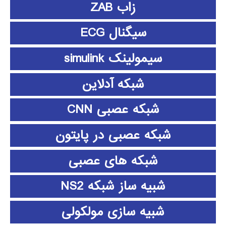
زاب ZAB
سیگنال ECG
سیمولینک simulink
شبکه آدلاین
شبکه عصبی CNN
شبکه عصبی در پایتون
شبکه های عصبی
شبیه ساز شبکه NS2
شبیه سازی مولکولی