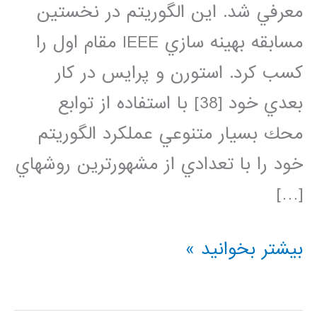
معرفي شد. اين الگوريتم در نخستين
مسابقه بهينه سازي IEEE مقام اول را
كسب كرد. استورن و پرايس در كار
بعدي خود [38] با استفاده از توابع
محك بسيار متنوعي عملكرد الگوريتم
خود را با تعدادي از مشهورترين روشهاي
[…]
دانلود
بیشتر بخوانید »
کد
و