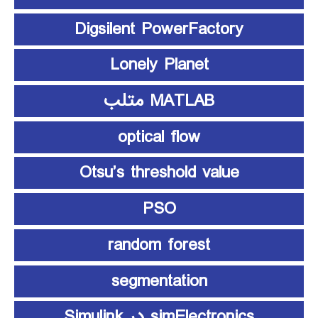
Digsilent PowerFactory
Lonely Planet
MATLAB متلب
optical flow
Otsu’s threshold value
PSO
random forest
segmentation
simElectronics در Simulink