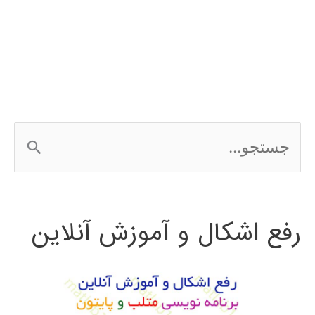
فیلم
آموزشی
فارسی
الگوریتم
ج
تكامل
س
تفاضلي
ت
رفع اشکال و آموزش آنلاین
ج
و
ب