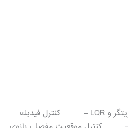
– كنترل بهينه، كنترل بر مبناي رويتگر و LQR – كنترل فيدبك
ني – كنترل موقعيت مفصلي بازوي