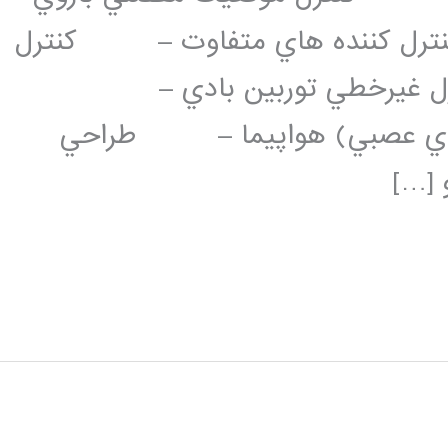
) با استفاده از كنترل كننده هاي متفاوت – كنترل
تور DC – كنترل غيرخطي توربين بادي –
PID–Neural  (شبكه هاي عصبي) هواپيما – طراحي
 […]