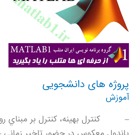
پروژه های دانشجويی
آموزش
پاندول معكوس در حضور تاخير زما