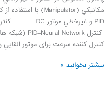
مكانيكي (Manipulator
PID و غيرخطي مو
كنترل Network
كنترل كننده سرعت براي موتور القايي و
پروژه
بیشتر بخوانید »
های
دانشجويی