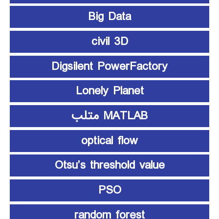
Big Data
civil 3D
Digsilent PowerFactory
Lonely Planet
MATLAB متلب
optical flow
Otsu’s threshold value
PSO
random forest