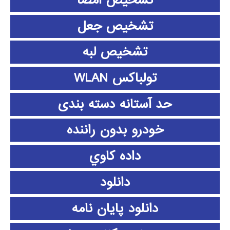
تشخیص امضا
تشخیص جعل
تشخیص لبه
تولباکس WLAN
حد آستانه دسته بندی
خودرو بدون راننده
داده كاوي
دانلود
دانلود پايان نامه