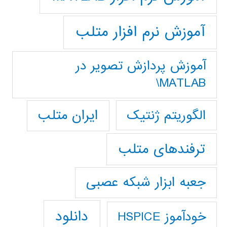
آموزش نرم افزار متلب
آموزش پردازش تصوير در
MATLAB\
ایران متلب
الگوریتم ژنتیک
ترفندهای متلب
جعبه ابزار شبکه عصبی
دانلود
خودآموز HSPICE