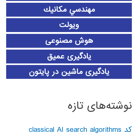
مهندسي مكانيك
ویولت
هوش مصنوعی
یادگیری عمیق
یادگیری ماشین در پایتون
نوشته‌های تازه
کد classical AI search algorithms