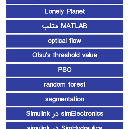
Lonely Planet
MATLAB متلب
optical flow
Otsu’s threshold value
PSO
random forest
segmentation
simElectronics در Simulink
SimHydraulics در simulink