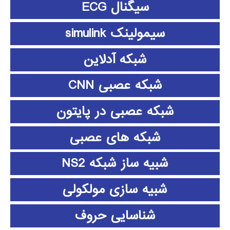
سیگنال ECG
سیمولینک simulink
شبکه آدلاین
شبکه عصبی CNN
شبکه عصبی در پایتون
شبکه های عصبی
شبیه ساز شبکه NS2
شبیه سازی مولکولی
شناسایی حروف