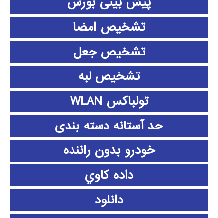
پیش بینی بورس
تشخیص امضا
تشخیص جعل
تشخیص لبه
تولباکس WLAN
حد آستانه دسته بندی
خودرو بدون راننده
داده كاوي
دانلود