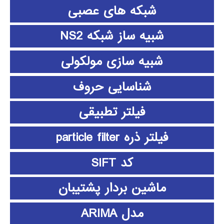
شبکه های عصبی
شبیه ساز شبکه NS2
شبیه سازی مولکولی
شناسایی حروف
فیلتر تطبیقی
فیلتر ذره particle filter
کد SIFT
ماشین بردار پشتیبان
مدل ARIMA