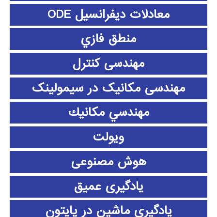
معادلات دیفرانسیل ODE
منطق فازي
مهندسی کنترل
مهندسی مکانیک در سیمولینک
مهندسي مكانيك
ویولت
هوش مصنوعی
یادگیری عمیق
یادگیری ماشین در پایتون