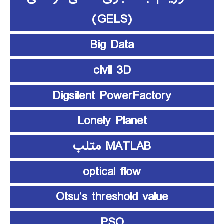
(GELS)
Big Data
civil 3D
Digsilent PowerFactory
Lonely Planet
MATLAB متلب
optical flow
Otsu’s threshold value
PSO