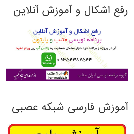
رفع اشکال و آموزش آنلاین
ج
سازی
و
نامغلوب
ب
ر
ا
ی
:
آموزش فارسی شبکه عصبی