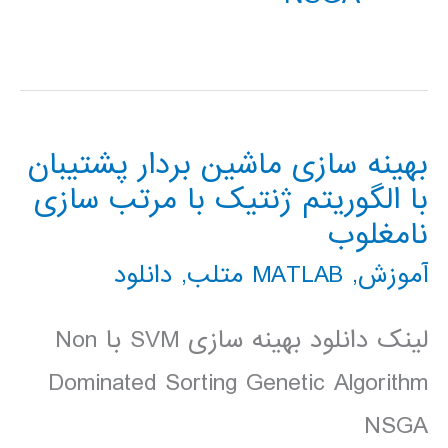
بهینه سازی ماشین بردار پشتیبان
با الگوریتم ژنتیک با مرتب سازی
نامغلوب
آموزش
,
MATLAB متلب
,
دانلود
لینک دانلود بهینه سازی SVM با Non
Dominated Sorting Genetic Algorithm
NSGA