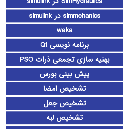
SimHydraulics در simulink
simmehanics در simulink
weka
برنامه نویسی Qt
بهنیه سازی تجمعی ذرات PSO
پیش بینی بورس
تشخیص امضا
تشخیص جعل
تشخیص لبه