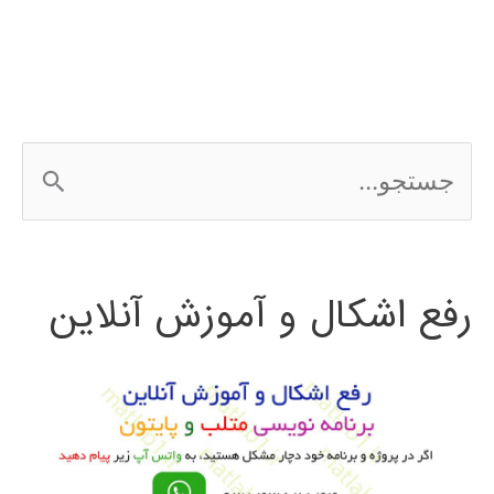
سه
بعدی
در
ج
پایتون
س
ت
رفع اشکال و آموزش آنلاین
ج
و
ب
ر