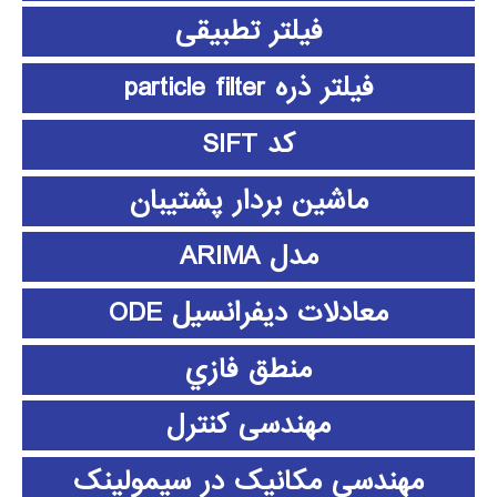
فیلتر تطبیقی
فیلتر ذره particle filter
کد SIFT
ماشین بردار پشتیبان
مدل ARIMA
معادلات دیفرانسیل ODE
منطق فازي
مهندسی کنترل
مهندسی مکانیک در سیمولینک