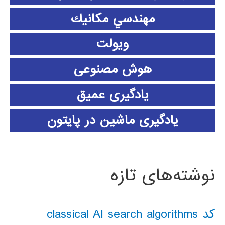
مهندسي مكانيك
ویولت
هوش مصنوعی
یادگیری عمیق
یادگیری ماشین در پایتون
نوشته‌های تازه
کد classical AI search algorithms