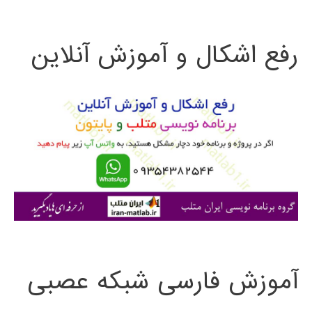
ت
رفع اشکال و آموزش آنلاین
ج
و
ب
ر
ا
ی
:
آموزش فارسی شبکه عصبی