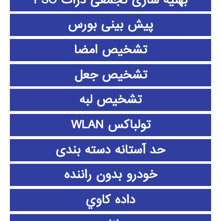
پیش بینی بورس
تشخیص امضا
تشخیص جعل
تشخیص لبه
تولباکس WLAN
حد آستانه دسته بندی
خودرو بدون راننده
داده كاوي