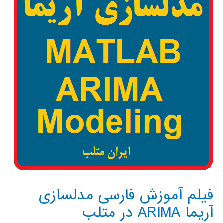
سیستم
های
ارتباطی
با
استفاده
از
MATLAB
و
SIMULINK
فیلم آموزش فارسی مدلسازی
آریما ARIMA در متلب