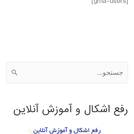
[gma-users]
ج
س
ت
رفع اشکال و آموزش آنلاین
ج
و