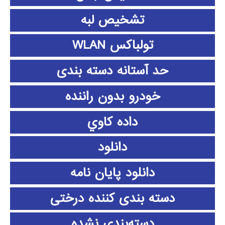
تشخیص لبه
تولباکس WLAN
حد آستانه دسته بندی
خودرو بدون راننده
داده كاوي
دانلود
دانلود پايان نامه
دسته بندی کننده درختی
دسته‌بندی نشده