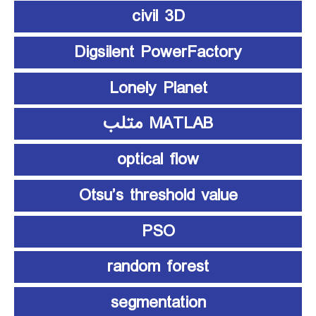
civil 3D
Digsilent PowerFactory
Lonely Planet
MATLAB متلب
optical flow
Otsu’s threshold value
PSO
random forest
segmentation