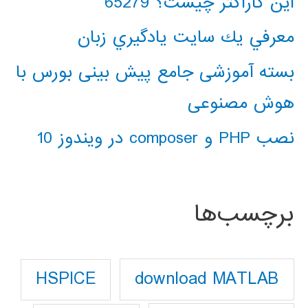
این کاراکتر چیست؟ 65279
معرفي يك سايت يادگيري زبان
بسته آموزشی جامع پیش بینی بورس با
هوش مصنوعی
نصب PHP و composer در ویندوز 10
برچسب‌ها
download MATLAB
HSPICE