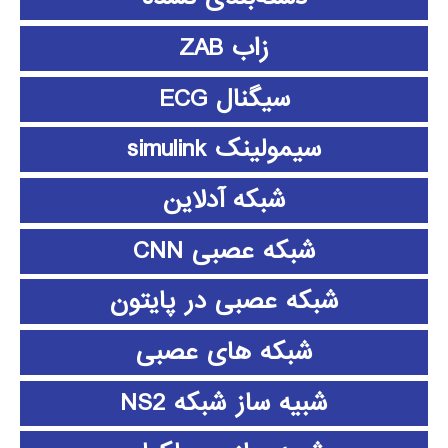
زاب ZAB
سیگنال ECG
سیمولینک simulink
شبکه آدلاین
شبکه عصبی CNN
شبکه عصبی در پایتون
شبکه های عصبی
شبیه ساز شبکه NS2