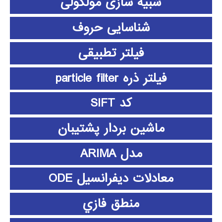
شبیه سازی مولکولی
شناسایی حروف
فیلتر تطبیقی
فیلتر ذره particle filter
کد SIFT
ماشین بردار پشتیبان
مدل ARIMA
معادلات دیفرانسیل ODE
منطق فازي