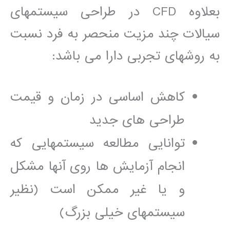
بعلاوه CFD در طراحی سيستمھای
سيالات چند مزيت منحصر به فرد نسبت
به روشھای تجربی دارا می باشد:
کاھش اساسی در زمان و قيمت
طراحی ھای جديد
توانايی مطالعه سيستمھايی که
انجام آزمايش ھا روی آنھا مشکل
و يا غير ممکن است (نظير
سيستمھای خيلی بزرگ)