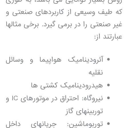
که طيف وسيعی از کاربردھای صنعتی و
غير صنعتی را در برمی گيرد. برخی مثالھا
عبارتند از:
آئروديناميک ھواپيما و وسائل
نقليه
ھيدروديناميک کشتی ھا
نيروگاه: احتراق در موتورھای IC و
توربينھای گاز
توربوماشين: جريانھای داخل