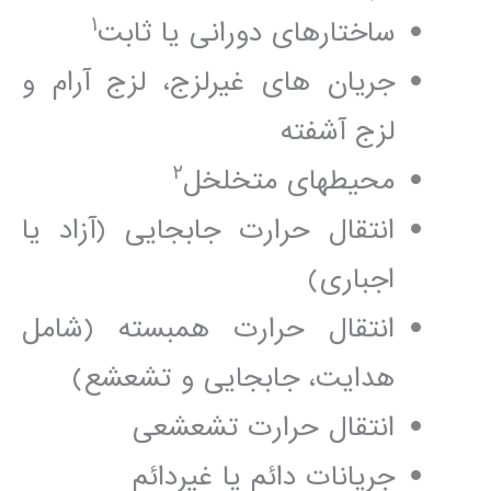
١
ساختارھای دورانی يا ثابت
جريان ھای غيرلزج، لزج آرام و
لزج آشفته
٢
محيطھای متخلخل
انتقال حرارت جابجايی (آزاد يا
اجباری)
انتقال حرارت ھمبسته (شامل
ھدايت، جابجايی و تشعشع)
انتقال حرارت تشعشعی
جريانات دائم يا غيردائم