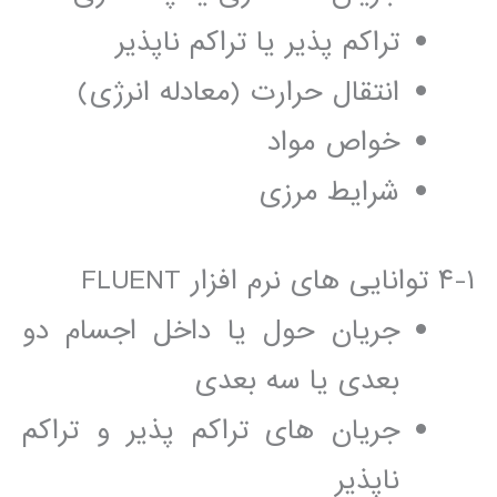
تراکم پذير يا تراکم ناپذير
انتقال حرارت (معادله انرژی)
خواص مواد
شرايط مرزی
١-۴ توانايی ھای نرم افزار FLUENT
جريان حول يا داخل اجسام دو
بعدی يا سه بعدی
جريان ھای تراکم پذير و تراکم
ناپذير