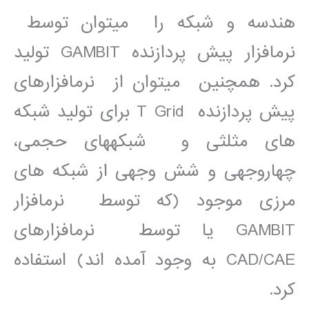
ھندسه و شبکه را میتوان توسط
نرمافزار پيش پردازنده GAMBIT توليد
کرد. ھمچنين میتوان از نرمافزارھای
پيش پردازنده T Grid برای توليد شبکه
ھای مثلثی و شبکهھای حجمی،
چھاروجھی و شش وجھی از شبکه ھای
مرزی موجود (که توسط نرمافزار
GAMBIT يا توسط نرمافزارھای
CAD/CAE به وجود آمده اند) استفاده
کرد.