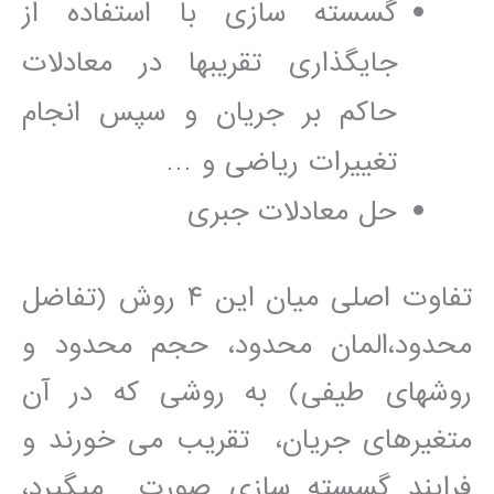
گسسته سازی با استفاده از
جايگذاری تقريبھا در معادلات
حاکم بر جريان و سپس انجام
تغييرات رياضی و …
حل معادلات جبری
تفاوت اصلی ميان اين ۴ روش (تفاضل
محدود،المان محدود، حجم محدود و
روشھای طيفی) به روشی که در آن
متغيرھای جريان، تقريب می خورند و
فرايند گسسته سازی صورت میگيرد،