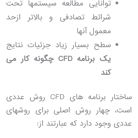
توانايی مطالعه سيستمھا تحت
شرائط تصادفی و بالاتر ازحد
معمول آنھا
سطح بسيار زياد جزئيات نتايج
يک برنامه
CFD
چگونه کار می
کند
ساختار برنامه ھای CFD روش عددی
است، چھار روش اصلی برای روشھای
عددی وجود دارد که عبارتند از: