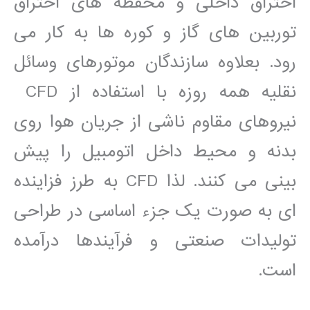
احتراق داخلی و محفظه ھای احتراق
توربين ھای گاز و کوره ھا به کار می
رود. بعلاوه سازندگان موتورھای وسائل
نقليه ھمه روزه با استفاده از CFD
نيروھای مقاوم ناشی از جريان ھوا روی
بدنه و محيط داخل اتومبيل را پيش
بينی می کنند. لذا CFD به طرز فزاينده
ای به صورت يک جزء اساسی در طراحی
توليدات صنعتی و فرآيندھا درآمده
است.