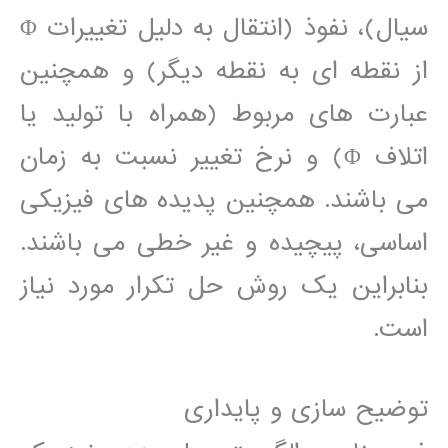
سيال)، نفوذ (انتقال به دليل تغييرات Φ
از نقطه ای به نقطه ديگر) و ھمچنين
عبارت ھای مربوط (ھمراه با توليد يا
اتلاف Φ) و نرخ تغيير نسبت به زمان
می باشند. ھمچنين پديده ھای فيزيکی
اساسی، پيچيده و غير خطی می باشند.
بنابراين يک روش حل تکرار مورد نياز
است.
توضيح سازی و پايداری