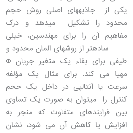
يکی از جاذبهھای اصلی روش حجم
محدود را تشکيل میدھد و درک
مفاھيم آن را برای مھندسين، خيلی
سادهتر از روشھای المان محدود و
طيفی برای بقاء يک متغير جريان Φ
مھيا می کند. برای مثال يک مؤلفه
سرعت يا آنتالپی در داخل يک حجم
کنترل را میتوان به صورت يک تساوی
بين فرايندھای متفاوت که منجر به
افزايش يا کاھش آن می شود، نشان