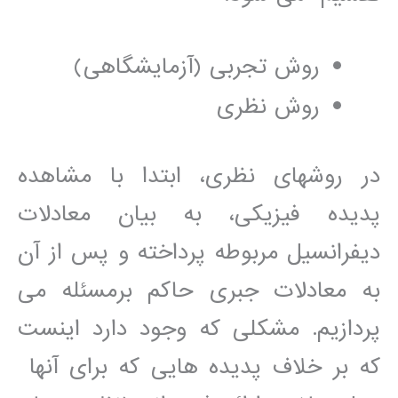
روش تجربی (آزمايشگاھی)
روش نظری
در روشھای نظری، ابتدا با مشاھده
پديده فيزيکی، به بيان معادلات
ديفرانسيل مربوطه پرداخته و پس از آن
به معادلات جبری حاکم برمسئله می
پردازيم. مشکلی که وجود دارد اينست
که بر خلاف پديده ھايی که برای آنھا