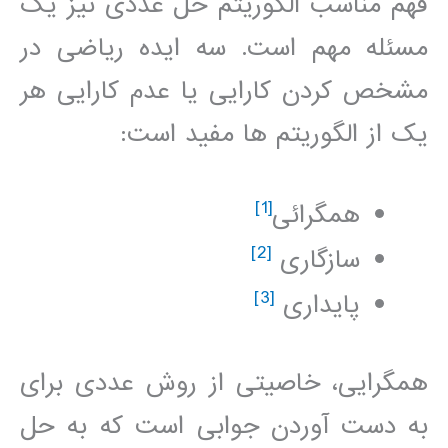
فھم مناسب الگوريتم حل عددی نيز يک
مسئله مھم است. سه ايده رياضی در
مشخص کردن کارايی يا عدم کارايی ھر
يک از الگوريتم ھا مفيد است:
[1]
ھمگرائی
[2]
سازگاری
[3]
پايداری
ھمگرايی، خاصيتی از روش عددی برای
به دست آوردن جوابی است که به حل