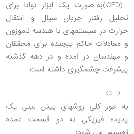
(CFD)به صورت يک ابزار توانا برای
تحليل رفتار جريان سيال و انتقال
حرارت در سيستمھای با ھندسه ناموزون
و معادلات حاکم پيچيده برای محققان
و مھندسان در آمده و در دھه گذشته
پيشرفت چشمگيری داشته است.
CFD
به طور کلی روشھای پيش بينی يک
پديده فيزيکی به دو قسمت عمده
تقسيم می شود: