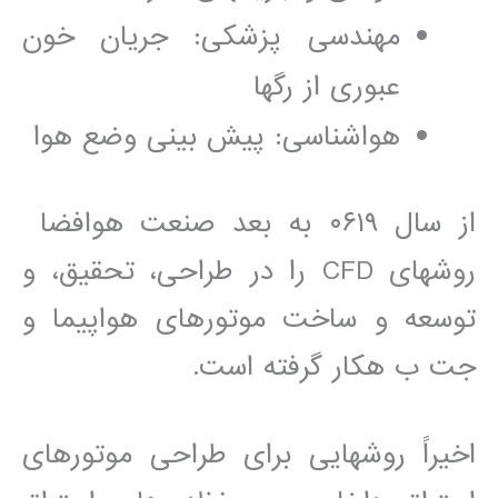
مھندسی پزشکی: جريان خون
عبوری از رگھا
ھواشناسی: پيش بينی وضع ھوا
از سال ٠۶١٩ به بعد صنعت ھوافضا
روشھای CFD را در طراحی، تحقيق، و
توسعه و ساخت موتورھای ھواپيما و
جت ب هکار گرفته است.
اخيراً روشھايی برای طراحی موتورھای