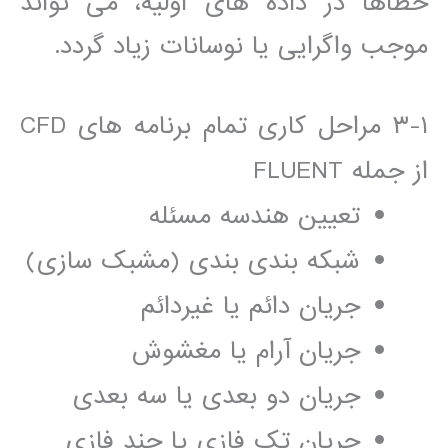
خطاھا در داده ھای اوليه، می تواند
موجب واگرايی يا نوسانات زياد گردد.
١-٣ مراحل کاری تمام برنامه ھای CFD
از جمله FLUENT
تعيين ھندسه مسئله
شبکه بندی بندی (مشبک سازی)
جريان دائم يا غيردائم
جريان آرام يا مغشوش
جريان دو بعدی يا سه بعدی
جريان تک فازی يا چند فازی