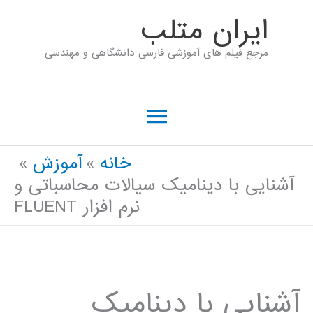
رش
ايران متلب
ه
مرجع فیلم های آموزشی فارسی دانشگاهی و مهندسی
حتوا
فهرست
اصلی
خانه
آموزش
آشنايی با ديناميک سيالات محاسباتی و
نرم افزار FLUENT
آشنايی با ديناميک