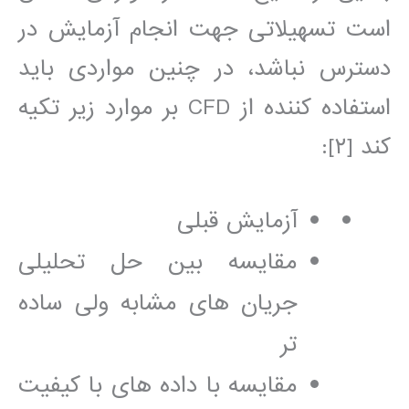
است تسھيلاتی جھت انجام آزمايش در
دسترس نباشد، در چنين مواردی بايد
استفاده کننده از CFD بر موارد زير تکيه
کند [٢]:
آزمايش قبلی
مقايسه بين حل تحليلی
جريان ھای مشابه ولی ساده
تر
مقايسه با داده ھای با کيفيت