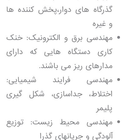
گذرگاه ھای دوار،پخش کننده ھا
و غيره
مھندسی برق و الکترونيک: خنک
کاری دستگاه ھايی که دارای
مدارھای ريز می باشند.
مھندسی فرايند شيميايی:
اختلاط، جداسازی، شکل گيری
پليمر
مھندسی محيط زيست: توزيع
آلودگی و جريانھای گذرا