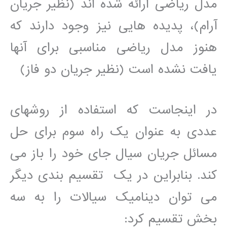
مدل رياضی ارائه شده اند (نظير جريان
آرام)، پديده ھايی نيز وجود دارند که
ھنوز مدل رياضی مناسبی برای آنھا
يافت نشده است (نظير جريان دو فاز)
در اينجاست که استفاده از روشھای
عددی به عنوان يک راه سوم برای حل
مسائل جريان سيال جای خود را باز می
کند. بنابراين در يک تقسيم بندی ديگر
می توان ديناميک سيالات را به سه
بخش تقسيم کرد: