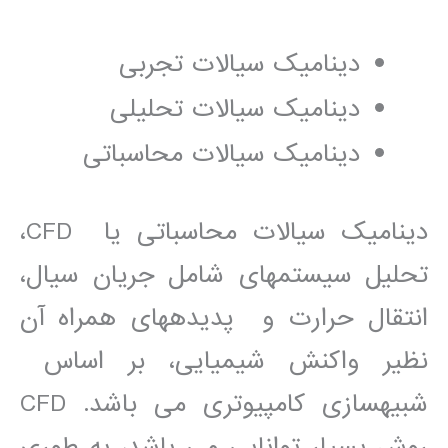
ديناميک سيالات تجربی
ديناميک سيالات تحليلی
ديناميک سيالات محاسباتی
ديناميک سيالات محاسباتی يا CFD،
تحليل سيستمھای شامل جريان سيال،
انتقال حرارت و پديدهھای ھمراه آن
نظير واکنش شيميايی، بر اساس
شبيهسازی کامپيوتری می باشد. CFD
روش بسيار توانايی می باشد، به طوری