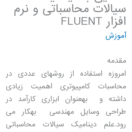
سيالات محاسباتی و نرم
افزار FLUENT
آموزش
مقدمه
امروزه استفاده از روشھای عددی در
محاسبات کامپيوتری اھميت زيادی
داشته و بهعنوان ابزاری کارآمد در
طراحی وسايل مھندسی بهکار می
رود.علم ديناميک سيالات محاسباتی