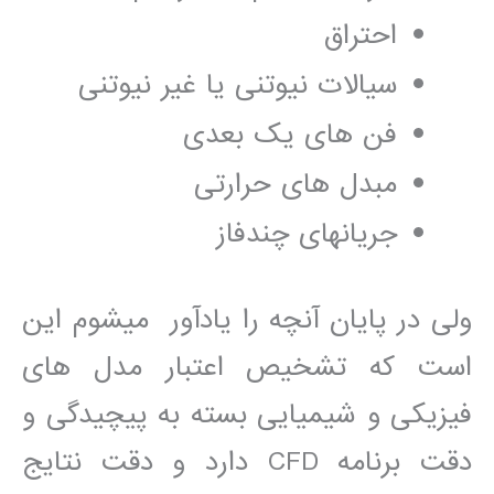
احتراق
سيالات نيوتنی يا غير نيوتنی
فن ھای يک بعدی
مبدل ھای حرارتی
جريانھای چندفاز
ولی در پايان آنچه را يادآور میشوم اين
است که تشخيص اعتبار مدل ھای
فيزيکی و شيميايی بسته به پيچيدگی و
دقت برنامه CFD دارد و دقت نتايج