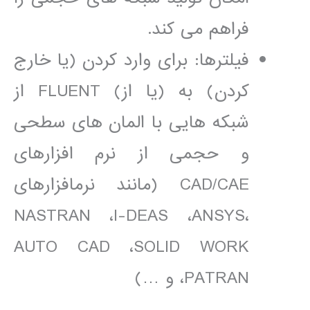
فراھم می کند.
فيلترھا: برای وارد کردن (يا خارج
کردن) به (يا از) FLUENT از
شبکه ھايی با المان ھای سطحی
و حجمی از نرم افزارھای
CAD/CAE (مانند نرمافزارھای
NASTRAN ،I-DEAS ،ANSYS،
AUTO CAD ،SOLID WORK
،PATRAN و …)