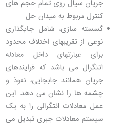
جريان سيال روی تمام حجم ھای
کنترل مربوط به ميدان حل
گسسته سازی، شامل جايگذاری
نوعی از تقريبھای اختلاف محدود
برای عبارتھای داخل معادله
انتگرال می باشد که فرايندھای
جريان ھمانند جابجايی، نفوذ و
چشمه ھا را نشان می دھد. اين
عمل معادلات انتگرالی را به يک
سيستم معادلات جبری تبديل می