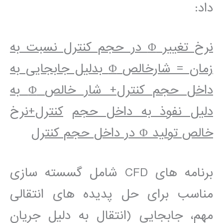
داد:
نرخ تغيير
Φ
در حجم کنترل نسبت به
زمان = شارخالص
Φ
بدليل جابجايی به
داخل حجم کنترل+ شار خالص
Φ
به
دليل نفوذ به داخل حجم
کنترل+نرخ
خالص توليد
Φ
در داخل حجم کنترل
برنامه ھای CFD شامل گسسته سازی
مناسب برای حل پديده ھای انتقالی
مھم، جابجايی (انتقال به دليل جريان