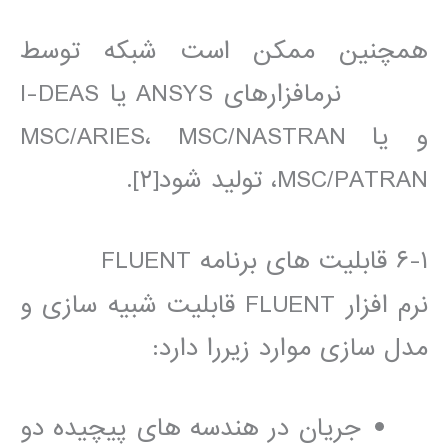
ھمچنين ممکن است شبکه توسط
نرمافزارھای ANSYS يا I-DEAS
و يا MSC/ARIES، MSC/NASTRAN
،MSC/PATRAN توليد شود[٢].
١-۶ قابليت ھای برنامه FLUENT
نرم افزار FLUENT قابليت شبيه سازی و
مدل سازی موارد زيررا دارد:
جريان در ھندسه ھای پيچيده دو