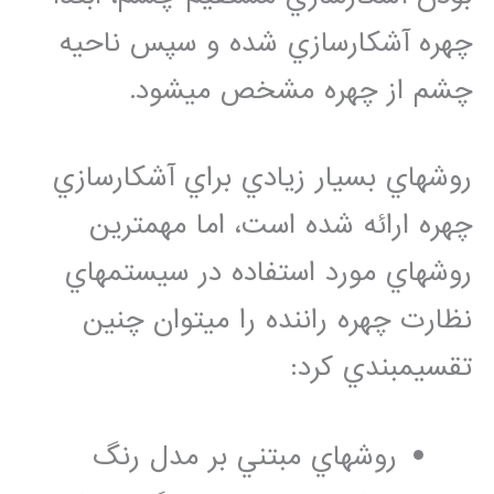
چهره آشکارسازي شده و سپس ناحيه
چشم از چهره مشخص مي‏شود.
روش‏هاي بسيار زيادي براي آشکارسازي
چهره ارائه شده است، اما مهمترين
روش‏هاي مورد استفاده در سيستم‏هاي
نظارت چهره راننده را مي‏توان چنين
تقسيم‏بندي کرد:
روش‏هاي مبتني بر مدل رنگ