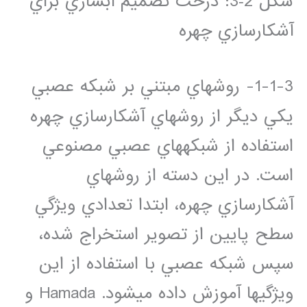
شکل ‏2‑3: درخت تصميم آبشاري براي
آشکارسازي چهره
1-1-3- روش‏هاي مبتني بر شبکه عصبي
يکي ديگر از روش‏هاي آشکارسازي چهره
استفاده از شبکه‏هاي عصبي مصنوعي
است. در اين دسته از روش‏هاي
آشکارسازي چهره، ابتدا تعدادي ويژگي
سطح پايين از تصوير استخراج شده،
سپس شبکه عصبي با استفاده از اين
ويژگي‏ها آموزش داده مي‏شود. Hamada و