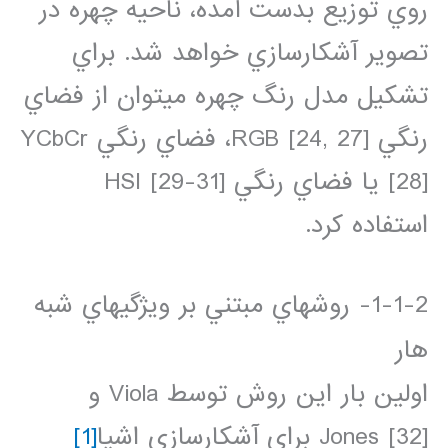
روي توزيع بدست آمده، ناحيه چهره در
تصوير آشکارسازي خواهد شد. براي
تشکيل مدل رنگ چهره مي‏توان از فضاي
رنگي RGB [24, 27]، فضاي رنگي YCbCr
[28] يا فضاي رنگي HSI [29-31]
استفاده کرد.
1-1-2- روش‏هاي مبتني بر ويژگي‏هاي شبه
هار
اولين بار اين روش توسط Viola و
Jones [32] براي آشکارسازي اشيا
[1]