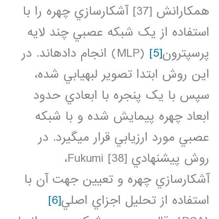
همکارانش [37] آشکارسازي چهره را با
استفاده از يک شبکه عصبي چند لايه
پرسپترون
[5]
(MLP) انجام داده‏اند. در
اين روش ابتدا تصوير لبه‏يابي شده،
سپس با يک پنجره با ابعادي حدود
ابعاد چهره پيمايش شده و با شبکه
عصبي مورد ارزيابي قرار مي‏گيرد. در
روش پيشنهادي Fukumi [38]،
آشکارسازي چهره و تعيين جهت آن با
استفاده از تحليل اجزاي اصلي
[6]