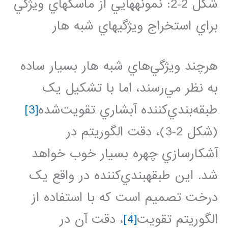
شکل ‏2‑2: نمونه‏هايي از ماسک‏هاي ويژگي
براي استخراج ويژگي‏هاي شبه هار
هرچند ويژگي‌هاي شبه هار بسيار ساده
به نظر مي‌رسند، اما با تشکيل يک
طبقه‌بندي‌کننده آبشاري تقويت‌شده
[3]
(شکل ‏2‑3)، دقت الگوريتم در
آشکارسازي چهره بسيار خوب خواهد
شد. اين طبقه‏بندي‌کننده در واقع يک
درخت تصميم است که با استفاده از
الگوريتم تقويت
[4]
، دقت آن در