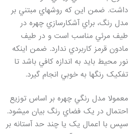
داشت. ضمن اين که روش‏هاي مبتني بر
مدل رنگ، براي آشکارسازي چهره در
طيف مرئي مناسب است و در طيف
مادون قرمز کاربردي ندارد. ضمن اين‏که
نور محيط بايد به اندازه کافي باشد تا
تفکيک رنگ‏ها به خوبي انجام گيرد.
معمولا مدل رنگي چهره بر اساس توزيع
احتمال در يک فضاي رنگ بيان مي‏شود.
سپس با اعمال يک يا چند حد آستانه بر