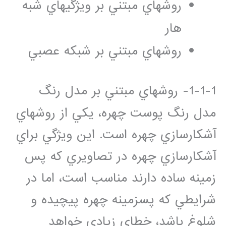
روش‏هاي مبتني بر ويژگي‏هاي شبه
هار
روش‏هاي مبتني بر شبکه عصبي
1-1-1- روش‏هاي مبتني بر مدل رنگ
مدل رنگ پوست چهره، يکي از روش‏هاي
آشکارسازي چهره است. اين ويژگي براي
آشکارسازي چهره در تصاويري که پس
زمينه ساده دارند مناسب است، اما در
شرايطي که پس‏زمينه چهره پيچيده و
شلوغ باشد، خطاي زيادي خواهد