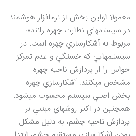
معمولا اولين بخش از نرم‏افزار هوشمند
در سيستم‏هاي نظارت چهره راننده،
مربوط به آشکارسازي چهره است. در
سيستم‏هايي که خستگي و عدم تمرکز
حواس را از پردازش ناحيه چهره
مشخص مي‏کنند، آشکارسازي چهره
بخش اصلي سيستم محسوب مي‏شود.
همچنين در اکثر روش‏هاي مبتني بر
پردازش ناحيه چشم، به دليل مشکل
بودن آشکارسازي مستقيم چشم، ابتدا