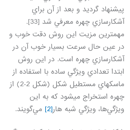
پيشنهاد گرديد و بعد از آن براي
آشکارسازي چهره معرفي شد [33].
مهمترين مزيت اين روش دقت خوب و
در عين حال سرعت بسيار خوب آن در
آشکارسازي چهره است. در اين روش
ابتدا تعدادي ويژگي ساده با استفاده از
ماسک‏هاي مستطيل شکل (شکل ‏2‑2) از
چهره استخراج مي‏شود که به اين
ويژگي‌ها، ويژگي شبه هار
[2]
مي‌گويند.