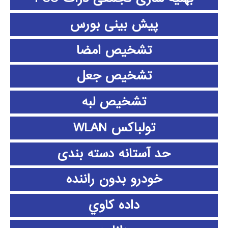
پیش بینی بورس
تشخیص امضا
تشخیص جعل
تشخیص لبه
تولباکس WLAN
حد آستانه دسته بندی
خودرو بدون راننده
داده كاوي