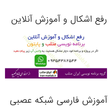
ت
رفع اشکال و آموزش آنلاین
ج
و
ب
ر
ا
ی
:
آموزش فارسی شبکه عصبی