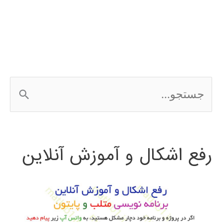
ج
س
ت
رفع اشکال و آموزش آنلاین
ج
و
ب
ر