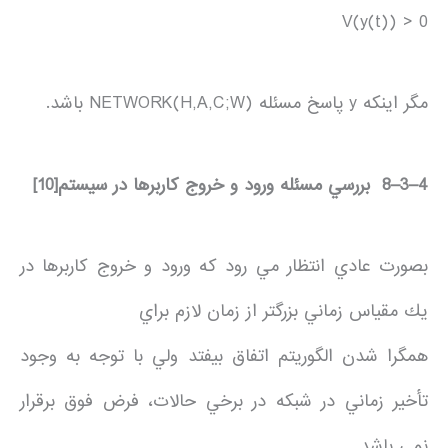
V(y(t)) > 0
مگر اينكه y پاسخ مسئله NETWORK(H,A,C;W) باشد.
4
–
3
–
8
بررسي مسئله ورود و خروج كاربرها در سيستم
[10]
بصورت عادي انتظار مي رود كه ورود و خروج كاربرها در
يك مقياس زماني بزرگتر از زمان لازم براي
همگرا شدن الگوريتم اتفاق بيفتد ولي با توجه به وجود
تأخير زماني در شبكه در برخي حالات، فرض فوق برقرار
نمي باشد.