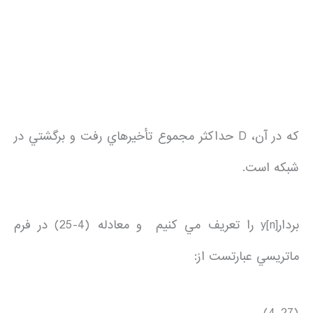
كه در آن، D حداكثر مجموع تأخيرهاي رفت و برگشتي در
شبكه است.
بردارy[n] را تعريف مي كنيم و معادله (4-25) در فرم
ماتريسي عبارتست از: