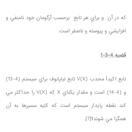
كه در آن و براي هر تابع برحسب آرگومان خود نامنفي و
افزايشي و پيوسته و ناصفر است.
قضيه
4
–
3
-1
تابع اكيداً محدب V(X) تابع لياپانوف براي سيستم (4-13)
و (4-14) است و مقدار يكتاي X كه V(X) را حداكثر مي
كند نقطه پايدار سيستم است كه كليه مسيرها به آن
همگرا مي شوند
1
[7].