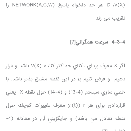
V(X)، تا هر حد دلخواه پاسخ NETWORK(A,C;W) را
تقريب مي زند.
4
–
3
–
4
سرعت همگرائي
[7]
اگر X معرف برداي يكتاي حداكثر كننده V(X) باشد و قرار
دهيم و فرض كنيم
p
در اين نقطه مشتق پذير باشد. با
j
خطي سازي سيستم (4-13) و (4-14) حول نقطه X يعني
قراردادن براي هر r (y
(t) معرف تغييرات كوچك حول
r
نقطه تعادل مي باشد) و جايگزيني آن در معادله (4-