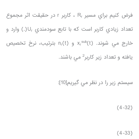
فرض كنيم براي مسير R
، كاربر r در حقيقت اثر مجموع
r
تعداد زيادي كاربر است كه با تابع سودمندي U
(.) وارد و
r
sub
خارج مي شوند. x
(t) و n
(t) بترتيب، نرخ تخصيص
r
r
2
يافته و تعداد زير كاربر
مي باشند.
سيستم زير را در نظر مي گيريم[10]:
(4-32)
(4-33)