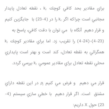
براي مقادير بحد كافي كوچك k
، نقطه تعادل پايدار
r
مجانبي است چراكه اگر k
را در (4-23) با جايگزين كنيم
r
و قرار دهيم آنگاه با مي توان با دقت كافي، پاسخ به
(4-23)-(4-24) را تقريب زد. اما براي مقادير كوچك k
r
همگرائي به نقطه تعادل، كند است و بهتر است پايداري
محلي نقطه تعادل براي مقادير عمومي k
بررسي گردد.
r
قرار مي دهيم و فرض مي كنيم
p
در اين نقطه داراي
j
مشتق است. اگر قرار دهيم با خطي سازي سيستم (4-
23) حول X داريم: