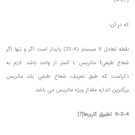
(4-27)
كه در آن:
نقطه تعادل X سيستم (4-23) پايدار است اگر و تنها اگر
شعاع طيفي
1
ماتريس L كمتر از واحد باشد. لازم به
ذكراست كه طبق تعريف، شعاع طيفي يك ماتريس
بزرگترين اندازه مقدار ويژه ماتريس مي باشد.
4
–
3
–
6
تطبيق كاربرها
[7]