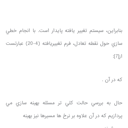
بنابراين، سيستم تغيير يافته پايدار است. با انجام خطي
سازي حول نقطه تعادل، فرم تغييريافته (4-20) عبارتست
از[7]:
كه در آن .
حال به بررسي حالت كلي تر مسئله بهينه سازي مي
پردازيم كه در آن علاوه بر نرخ ها مسيرها نيز بهينه