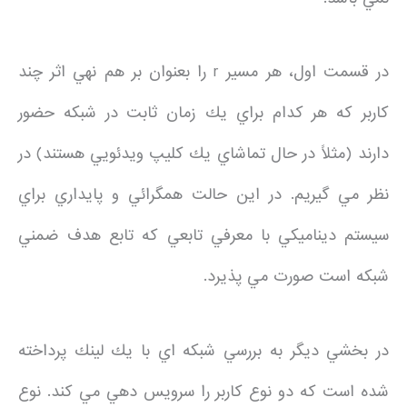
در قسمت اول، هر مسير r را بعنوان بر هم نهي اثر چند
كاربر كه هر كدام براي يك زمان ثابت در شبكه حضور
دارند (مثلاً در حال تماشاي يك كليپ ويدئويي هستند) در
نظر مي گيريم. در اين حالت همگرائي و پايداري براي
سيستم ديناميكي با معرفي تابعي كه تابع هدف ضمني
شبكه است صورت مي پذيرد.
در بخشي ديگر به بررسي شبكه اي با يك لينك پرداخته
شده است كه دو نوع كاربر را سرويس دهي مي كند. نوع