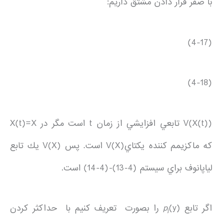
با صفر قرار دادن مشتق داريم:
(4-17)
(4-18)
V(X(t)) تابعي افزايشي از زمان t است مگر در X(t)=X
كه ماكزيمم كننده يكتايV(X) است. پس V(X) يك تابع
لياپانوف براي سيستم (4-13)-(4-14) است.
اگر تابع
p
(y) را بصورت تعريف كنيم با حداكثر كردن
j