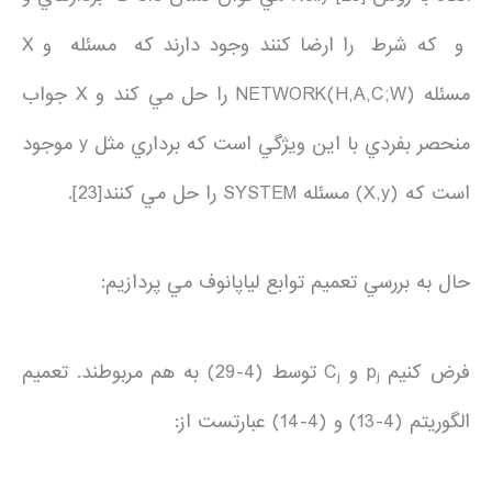
و كه شرط را ارضا كنند وجود دارند كه مسئله و X
مسئله NETWORK(H,A,C;W) را حل مي كند و X جواب
منحصر بفردي با اين ويژگي است كه برداري مثل y موجود
است كه (X,y) مسئله SYSTEM را حل مي كنند[23].
حال به بررسي تعميم توابع لياپانوف مي پردازيم:
فرض كنيم p
و C
توسط (4-29) به هم مربوطند. تعميم
j
j
الگوريتم (4-13) و (4-14) عبارتست از: