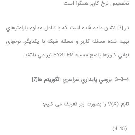
تخصيص نرخ كاربر همگرا است.
در [7] نشان داده شده است كه با تبادل مداوم پارامترهاي
بهينه شده مسئله كاربر و مسئله شبكه با يكديگر، نرخهاي
نهائي كاربرها پاسخ مسئله SYSTEM نيز مي باشند.
4
–
3
–
3
بررسي پايداري سراسري الگوريتم ها
[7]
تابع V(X) را بصورت زير تعريف می كنيم:
(4-15)