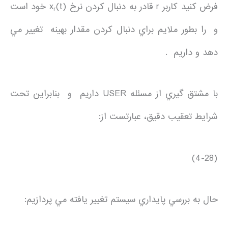
فرض كنيد كاربر r قادر به دنبال كردن نرخ x
(t) خود است
r
و را بطور ملايم براي دنبال كردن مقدار بهينه تغيير مي
دهد و داريم .
با مشتق گيري از مسئله USER داريم و بنابراين تحت
شرايط تعقيب دقيق، عبارتست از:
(4-28)
حال به بررسي پايداري سيستم تغيير يافته مي پردازيم: