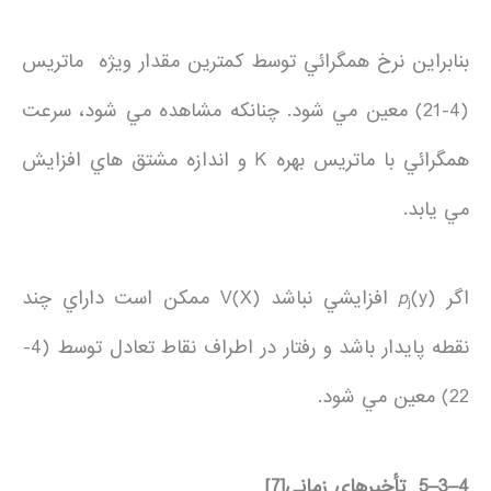
بنابراين نرخ همگرائي توسط كمترين مقدار ويژه ماتريس
(4-21) معين مي شود. چنانکه مشاهده مي شود، سرعت
همگرائي با ماتريس بهره K و اندازه مشتق هاي افزايش
مي يابد.
اگر
p
(y) افزايشي نباشد V(X) ممكن است داراي چند
j
نقطه پايدار باشد و رفتار در اطراف نقاط تعادل توسط (4-
22) معين مي شود.
4
–
3
–
5
تأخيرهاي زماني
[7]