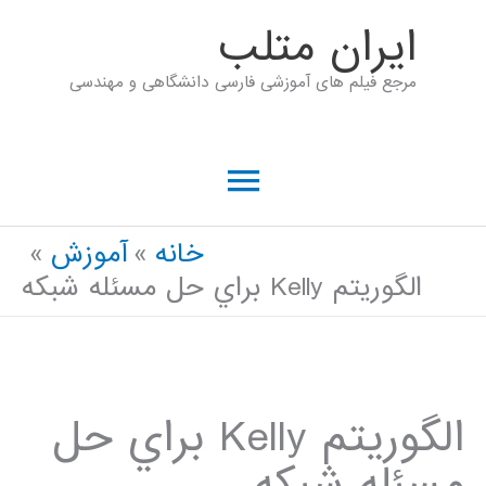
رش
ايران متلب
ه
مرجع فیلم های آموزشی فارسی دانشگاهی و مهندسی
حتوا
فهرست
اصلی
خانه
آموزش
الگوريتم Kelly براي حل مسئله شبكه
الگوريتم Kelly براي حل
مسئله شبكه