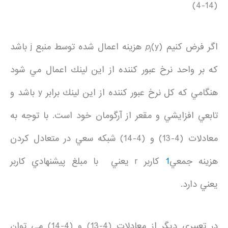
(4-14)
اگر فرض كنيم
p
(y) هزينه اعمال شده توسط منبع j باشد
j
كه بر واحد نرخ عبور كننده از اين لينك اعمال مي شود
هنگامي كه كل نرخ عبور كننده از اين لينك برابر y باشد و
تابعي افزايشي و مقعر از آرگومان خود است. با توجه به
معادلات (4-13) و (4-14) شبكه سعي در متعادل كردن
هزينه جمعي
1
كاربر r يعني با مبلغ پيشنهادي كاربر
يعني دارد.
در تعبيري ديگر از معادلات (4-13) و (4-14) مي توان