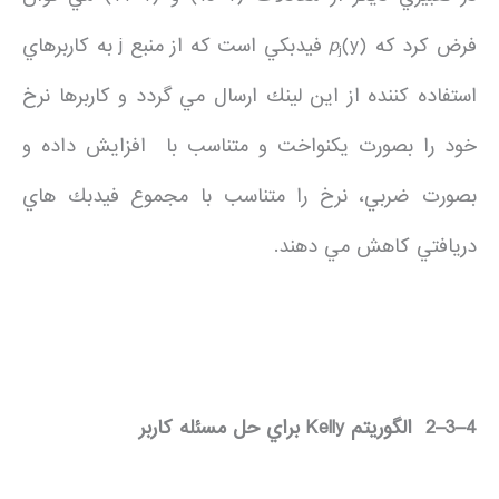
فرض كرد كه
p
(y) فيدبكي است كه از منبع j به كاربرهاي
j
استفاده كننده از اين لينك ارسال مي گردد و كاربرها نرخ
خود را بصورت يكنواخت و متناسب با افزايش داده و
بصورت ضربي، نرخ را متناسب با مجموع فيدبك هاي
دريافتي كاهش مي دهند.
4
–
3
–
2
الگوريتم
Kelly
براي حل مسئله كاربر