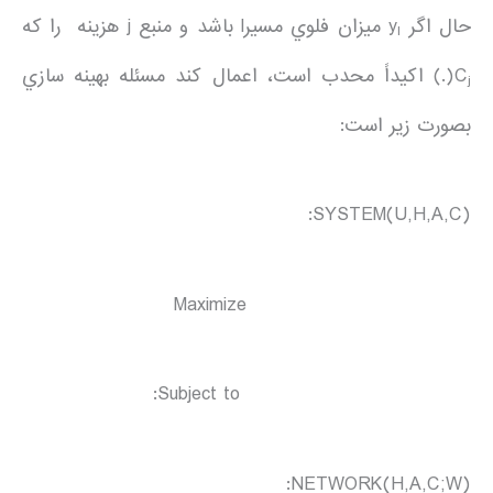
حال اگر y
ميزان فلوي مسيرl باشد و منبع j هزينه را كه
l
C
(.) اكيداً محدب است، اعمال كند مسئله بهينه سازي
j
بصورت زير است:
SYSTEM(U,H,A,C):
Maximize
Subject to:
NETWORK(H,A,C;W):