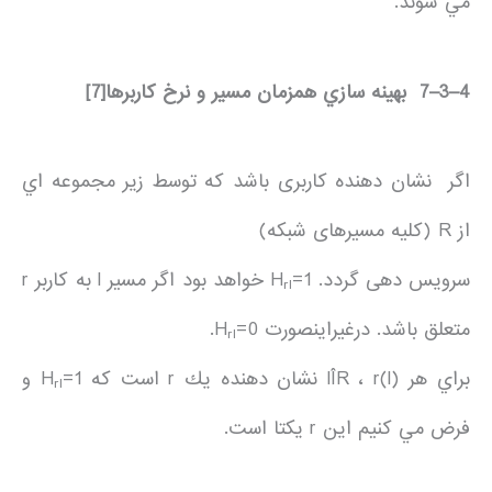
مي شوند.
4
–
3
–
7
بهينه سازي همزمان مسير و نرخ كاربرها
[7]
اگر نشان دهنده كاربری باشد که توسط زير مجموعه اي
از R (کليه مسيرهای شبکه)
سرويس دهی گردد. H
=1 خواهد بود اگر مسير l به کاربر r
r
l
متعلق باشد. درغيراينصورت H
=0.
r
l
براي هر lÎR ، r(l) نشان دهنده يك r است كه H
=1 و
r
l
فرض مي كنيم اين r يكتا است.