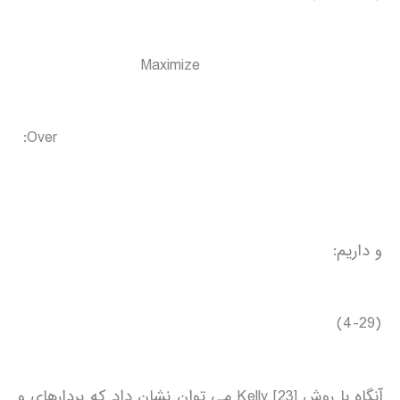
Maximize
Over:
و داريم:
(4-29)
آنگاه با روش Kelly [23] مي توان نشان داد كه بردارهاي و