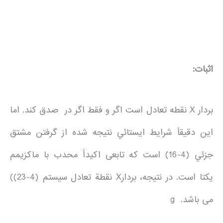
اثبات:
بردار X نقطه تعادل است اگر و فقط اگر در صدق كند. اما
اين دقيقاً شرايط ايستائي نتيجه شده از گرفتن مشتق
جزئي (4-16) است كه تابعی اكيداً محدب با ماكزيمم
يكتا است. در نتيجه، بردارX نقطة تعادل سيستم (4-23))
می باشد. g