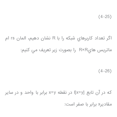
(4-25)
اگر تعداد كاربرهاي شبكه را با R نشان دهيم، المان rs ام
ماتريس هايR×R را بصورت زير تعريف مي كنيم:
(4-26)
كه در آن تابع I[x=y] در نقطه x=y برابر با واحد و در ساير
مقاديرx برابر با صفر است: