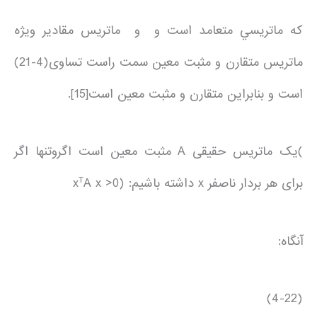
كه ماتريسي متعامد است و و ماتريس مقادير ويژه
ماتريس متقارن و مثبت معين سمت راست تساوی(4-21)
است و بنابراين متقارن و مثبت معين است[15].
)يک ماتريس حقيقی A مثبت معين است اگروتنها اگر
T
برای هر بردار ناصفر x داشته باشيم: (x
A x >0
آنگاه:
(4-22)