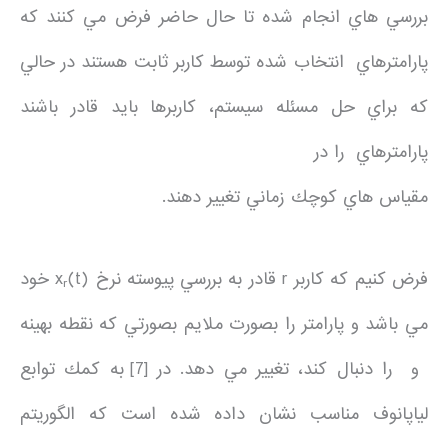
بررسي هاي انجام شده تا حال حاضر فرض مي كنند كه
پارامترهاي انتخاب شده توسط كاربر ثابت هستند در حالي
كه براي حل مسئله سيستم، كاربرها بايد قادر باشند
پارامترهاي را در
مقياس هاي كوچك زماني تغيير دهند.
فرض كنيم كه كاربر r قادر به بررسي پيوسته نرخ x
(t) خود
r
مي باشد و پارامتر را بصورت ملايم بصورتي كه نقطه بهينه
و را دنبال كند، تغيير مي دهد. در [7] به كمك توابع
لياپانوف مناسب نشان داده شده است كه الگوريتم