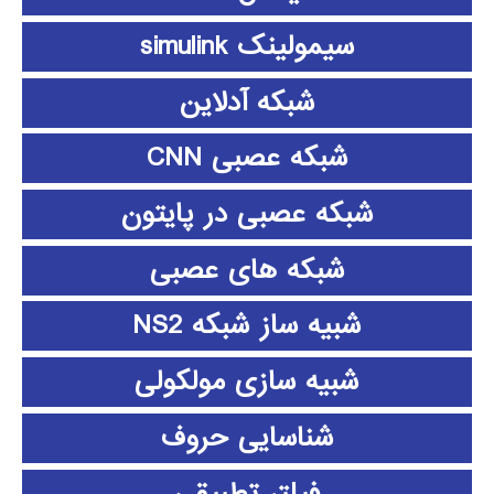
سیمولینک simulink
شبکه آدلاین
شبکه عصبی CNN
شبکه عصبی در پایتون
شبکه های عصبی
شبیه ساز شبکه NS2
شبیه سازی مولکولی
شناسایی حروف
فیلتر تطبیقی