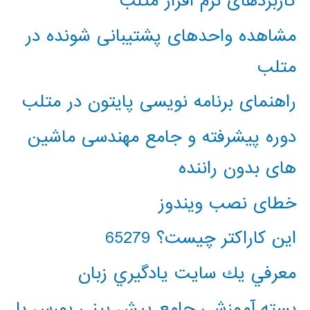
کاربردهای نرم افزار متلب
مشاهده واحدهای پشتیبانی شونده در
متلب
راهنمای برنامه نویسی پایتون در متلب
دوره پیشرفته و جامع مهندسی ماشین
های بدون راننده
خطای نصب ویندوز
این کاراکتر چیست؟ 65279
معرفي يك سايت يادگيري زبان
بسته آموزشی جامع پیش بینی بورس با