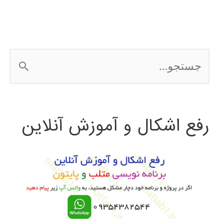
ج
س
ت
رفع اشکال و آموزش آنلاین
ج
و
ب
ر
ا