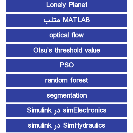
Lonely Planet
MATLAB متلب
optical flow
Otsu’s threshold value
PSO
random forest
segmentation
simElectronics در Simulink
SimHydraulics در simulink