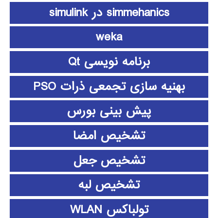
simmehanics در simulink
weka
برنامه نویسی Qt
بهنیه سازی تجمعی ذرات PSO
پیش بینی بورس
تشخیص امضا
تشخیص جعل
تشخیص لبه
تولباکس WLAN