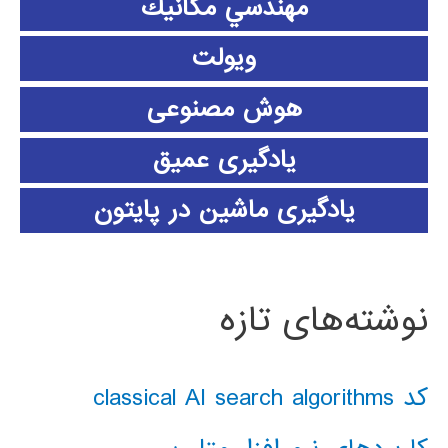
مهندسي مكانيك
ویولت
هوش مصنوعی
یادگیری عمیق
یادگیری ماشین در پایتون
نوشته‌های تازه
کد classical AI search algorithms