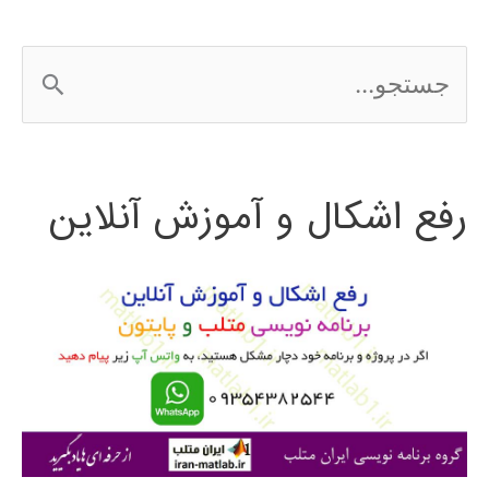
ج
س
ت
رفع اشکال و آموزش آنلاین
ج
و
ب
ر
ا
ی