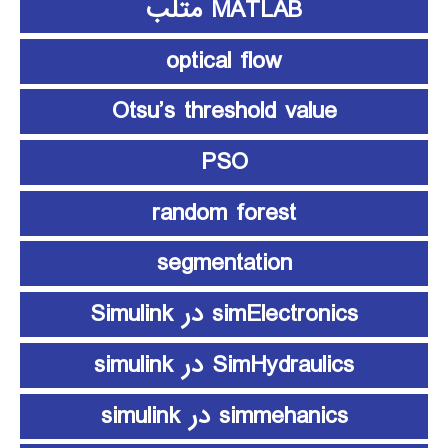
MATLAB متلب
optical flow
Otsu’s threshold value
PSO
random forest
segmentation
simElectronics در Simulink
SimHydraulics در simulink
simmehanics در simulink