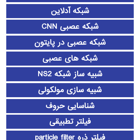
شبکه آدلاین
شبکه عصبی CNN
شبکه عصبی در پایتون
شبکه های عصبی
شبیه ساز شبکه NS2
شبیه سازی مولکولی
شناسایی حروف
فیلتر تطبیقی
فیلتر ذره particle filter