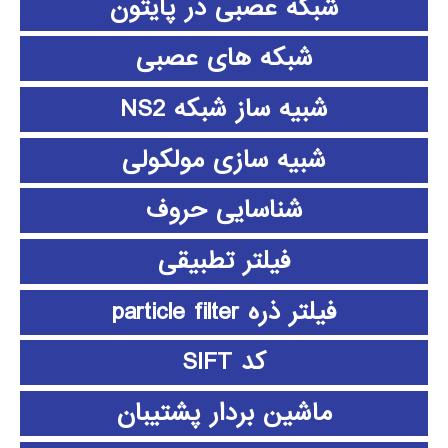
شبکه عصبی در پایتون
شبکه های عصبی
شبیه ساز شبکه NS2
شبیه سازی مولکولی
شناسایی حروف
فیلتر تطبیقی
فیلتر ذره particle filter
کد SIFT
ماشین بردار پشتیبان