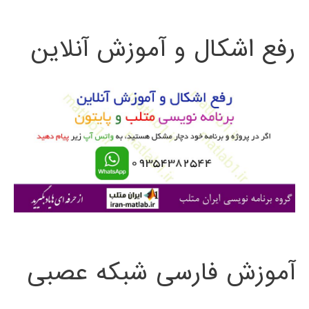
ت
رفع اشکال و آموزش آنلاین
ج
و
ب
ر
ا
ی
:
آموزش فارسی شبکه عصبی