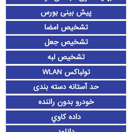
پیش بینی بورس
تشخیص امضا
تشخیص جعل
تشخیص لبه
تولباکس WLAN
حد آستانه دسته بندی
خودرو بدون راننده
داده كاوي
دانلود