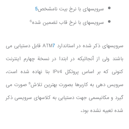
سرويسهای با نرخ بيت نامشخص
5
6
سرويسهای با نرخ قاب تضمين شده
سرويسهای ذکر شده در استاندارد ATM
7
قابل دستيابی می
باشند ولی از آنجائيکه در ابتدا در نسخة چهارم اينترنت
کنونی که بر اساس پروتکل IPv4 بنا نهاده شده است،
8
سرويس دهی به کاربرها بصورت بهترين تلاش
صورت می
گيرد و مکانيسمی جهت دستيابی به کلاسهای سرويسی ذکر
شده تعبيه نشده بود،