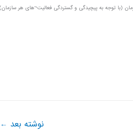
ضرورت¬های استفاده از CRM‏ در یک سازمان (با توجه به پیچیدگی و گستردگی فعالیت¬های هر سازمان)
نوشته بعد
←