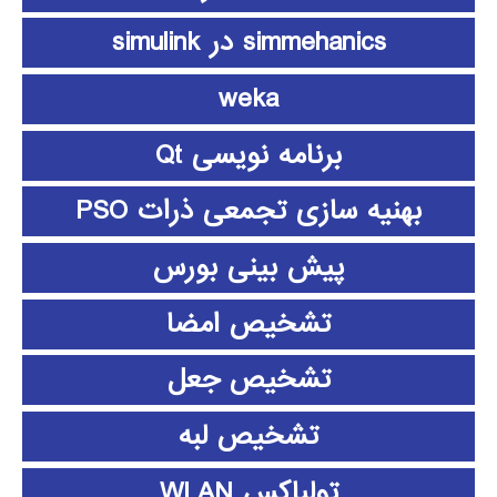
simmehanics در simulink
weka
برنامه نویسی Qt
بهنیه سازی تجمعی ذرات PSO
پیش بینی بورس
تشخیص امضا
تشخیص جعل
تشخیص لبه
تولباکس WLAN