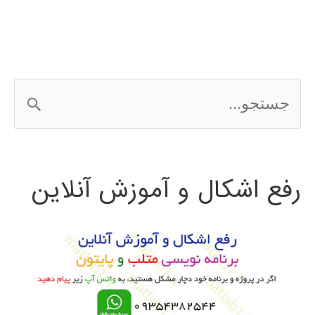
ج
س
ت
رفع اشکال و آموزش آنلاین
ج
و
ب
ر