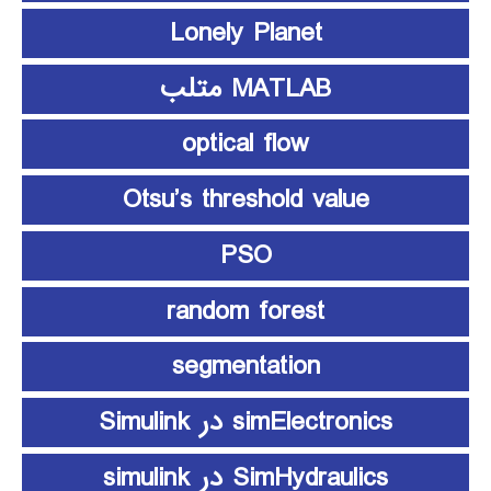
Lonely Planet
MATLAB متلب
optical flow
Otsu’s threshold value
PSO
random forest
segmentation
simElectronics در Simulink
SimHydraulics در simulink