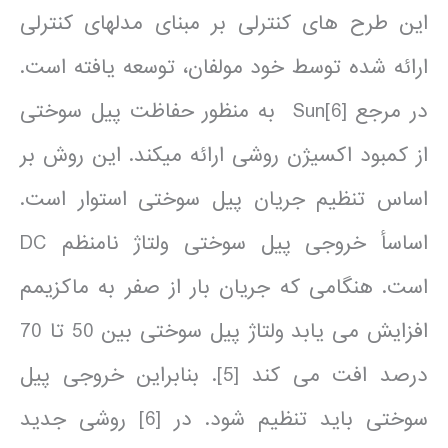
این طرح های کنترلی بر مبنای مدل­های کنترلی
ارائه شده توسط خود مولفان، توسعه یافته است.
در مرجع [6]Sun به منظور حفاظت پیل سوختی
از کمبود اکسیژن روشی ارائه می­کند. این روش بر
اساس تنظیم جریان پیل سوختی استوار است.
اساسأ خروجی پیل سوختی ولتاژ نامنظم DC
است. هنگامی که جریان بار از صفر به ماکزیمم
افزایش می یابد ولتاژ پیل سوختی بین 50 تا 70
درصد افت می کند [5]. بنابراین خروجی پیل
سوختی باید تنظیم شود. در [6] روشی جدید