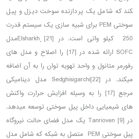
کند که شامل یک پردازنده سوخت دیزل و پیل
سوختی PEM برای شبیه سازی یک سیستم قدرت
250 کیلو واتی است. در [21] ٍElsharkhمدل
SOFC ارائه شده در [17] را اصلاح و مدل های
رفورمر متانول و واحد تهویه توان را به آن اضافه
می­کند. در [22]Sedghisigarchi مدل دینامیکی
مرجع [17] را به وسیله افزایش حرارت واکنش
های شیمیایی داخل پیل سوختی توسعه می­دهد.
در [9] Tanrioven یک مدل فضای حالت نیروگاه
پیل سوختی PEM متصل به شبکه که شامل مدل