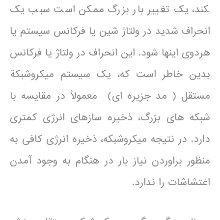
کند، یک تغییر بار بزرگ ممکن است سبب یک
انحراف شدید در ولتاژ شین یا فرکانس سیستم یا
هردوی این­ها شود. این انحراف در ولتاژ یا فرکانس
بدین خاطر است که، یک سیستم میکروشبکة
مستقل ( مد جزیره ای) معمولأ در مقایسه با
شبکه های بزرگ، ذخیره سازهای انرژی کم­تری
دارد. در نتیجه میکروشبکه، ذخیره انرژی کافی به
منظور براوردن نیاز بار در هنگام به وجود آمدن
اغتشاشات را ندارد.