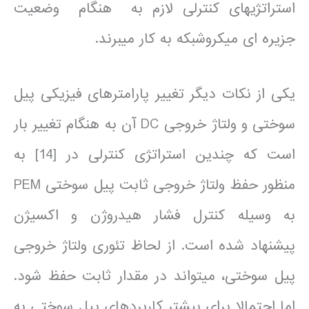
استراتژی­های کنترلی لازم به هنگام وضعیت
جزیره ای میکروشبکه به کار می­برند.
یکی از نکات دیگر تغییر پارامترهای فیزیکی پیل
سوختی و ولتاژ خروجی DC آن به هنگام تغییر بار
است که چندین استراتژی کنترلی در [14] به
منظور حفظ ولتاژ خروجی ثابت پیل سوختی PEM
به وسیله کنترل فشار هیدروژن و اکسیژن
پیشنهاد شده است. از لحاظ تئوری ولتاژ خروجی
پیل سوختی، می­تواند در مقدار ثابت حفظ شود.
اما احتمالا برای بیشتر کاربردهای پیل سوختی به