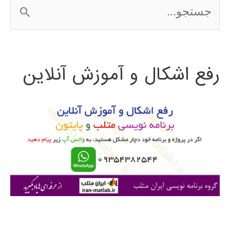
ج
س
ت
رفع اشکال و آموزش آنلاین
ج
و
ب
ر
ا
ی
: