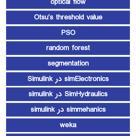
optical flow
Otsu’s threshold value
PSO
random forest
segmentation
simElectronics در Simulink
SimHydraulics در simulink
simmehanics در simulink
weka