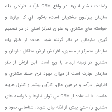
رضايت بيشتر آنان». در واقع CRM فرآيند طراحي يك
سازمان پيرامون مشتريان است؛ به‌گونه اي كه نيازها و
خواسته هاي مشتري به عنوان تمركز اصلي در هر تصميم
گيري سازماني در نظر گرفته شود. هدف از خلق يك
سازمان متمركز بر مشتري، افزايش ارزش متقابل سازمان و
مشتري در زمينه ارتباط با وي است. اين ارزش از نظر
سازمان عبارت است از ميزان بهبود نرخ حفظ مشتري و
افزايش درآمد و در عين حال، كارآيي بيشتر و كنترل هزينه
هاست. با استفاده از CRM مي توان نيازها و خواسته هاي
مشتري را، حتي پيش از آنكه بيان شوند، شناسايي نمود و