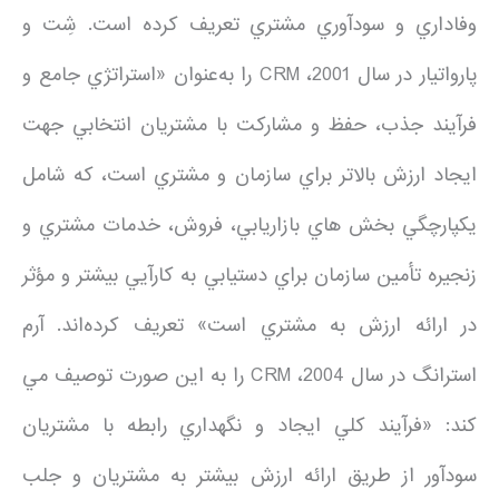
وفاداري و سودآوري مشتري تعريف كرده است. شِت و
پارواتيار در سال 2001، CRM را به‌عنوان «استراتژي جامع و
فرآيند جذب، حفظ و مشاركت با مشتريان انتخابي جهت
ايجاد ارزش بالاتر براي سازمان و مشتري است، كه شامل
يكپارچگي بخش هاي بازاريابي، فروش، خدمات مشتري و
زنجيره تأمين سازمان براي دستيابي به كارآيي بيشتر و مؤثر
در ارائه ارزش به مشتري است» تعريف كرده‌اند. آرم
استرانگ در سال 2004، CRM را به اين صورت توصيف مي
كند: «فرآيند كلي ايجاد و نگهداري رابطه با مشتريان
سودآور از طريق ارائه ارزش بيشتر به مشتريان و جلب