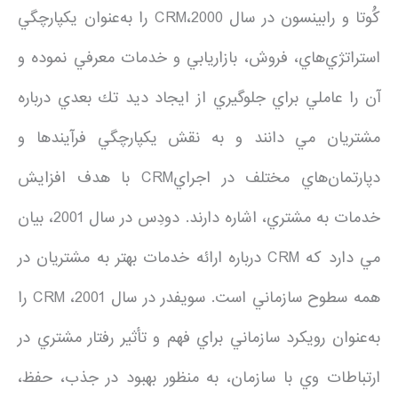
كَُوتا و رابينسون در سال 2000،CRM را به‌عنوان يكپارچگي
استراتژي‌هاي، فروش، بازاريابي و خدمات معرفي نموده و
آن را عاملي براي جلوگيري از ايجاد ديد تك بعدي درباره
مشتريان مي دانند و به نقش يكپارچگي فرآيندها و
دپارتمان‌هاي مختلف در اجرايCRM با هدف افزايش
خدمات به مشتري، اشاره دارند. دودِس در سال 2001، بيان
مي دارد كه CRM درباره ارائه خدمات بهتر به مشتريان در
همه سطوح سازماني است. سويفدر در سال 2001، CRM را
به‌عنوان رويكرد سازماني براي فهم و تأثير رفتار مشتري در
ارتباطات وي با سازمان، به منظور بهبود در جذب، حفظ،