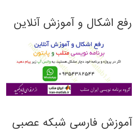
ت
رفع اشکال و آموزش آنلاین
ج
و
ب
ر
ا
ی
:
آموزش فارسی شبکه عصبی