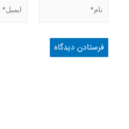
نام*
ایمیل*