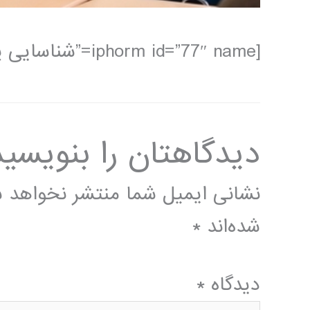
[iphorm id=”77″ name=”شناسایی پلاک خودرو با متلب “]
دیدگاهتان را بنویسید
نشانی ایمیل شما منتشر نخواهد 
شده‌اند
*
دیدگاه
*