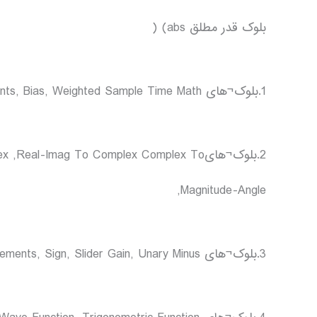
بلوک قدر مطلق abs) (
1.بلوک¬های Subtract, Add, Sum, Sum of Elements, Bias, Weighted Sample Time Math
2.بلوک¬هایal-Imag To Complex Complex To
Magnitude-Angle,
3.بلوک¬های Divide, Dot Product, Gain, Product, Product of Elements, Sign, Slider Gain, Unary Minus