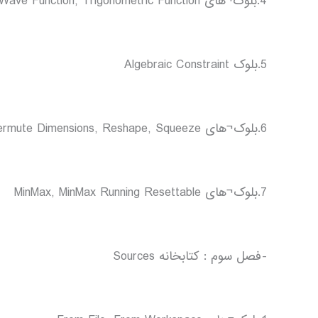
4.بلوک¬های Math Function, Polynomial, Rounding Function, Sine Wave Function, Trigonometric Function
5.بلوک Algebraic Constraint
6.بلوک¬های Assignment, Matrix Concatenate, Permute Dimensions, Reshape, Squeeze
7.بلوک¬های MinMax, MinMax Running Resettable
-فصل سوم : کتابخانه Sources