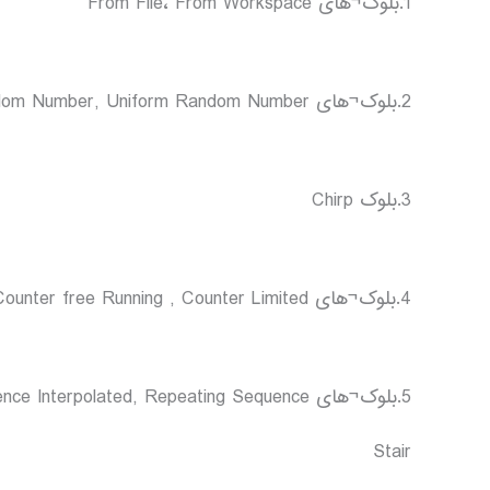
1.بلوک¬های From File، From Workspace
2.بلوک¬های Band-limited White noise, Random Number, Uniform Random Number
3.بلوک Chirp
4.بلوک¬های Counter free Running , Counter Limited
5.بلوک¬های terpolated, Repeating Sequence
Stair