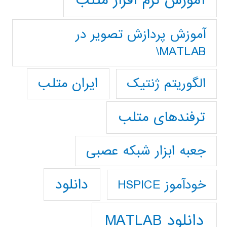
آموزش نرم افزار متلب
آموزش پردازش تصوير در
MATLAB\
ایران متلب
الگوریتم ژنتیک
ترفندهای متلب
جعبه ابزار شبکه عصبی
دانلود
خودآموز HSPICE
دانلود MATLAB