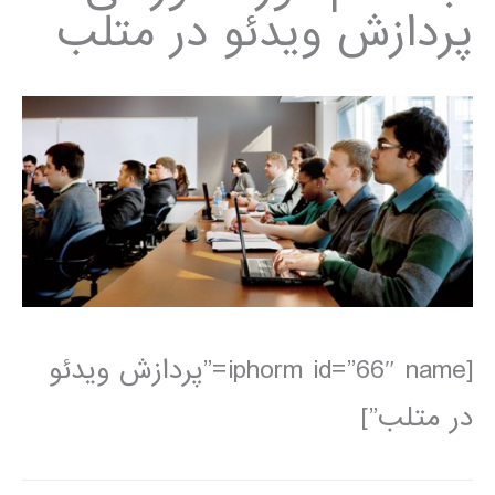
پردازش ویدئو در متلب
[iphorm id=”66″ name=”پردازش ویدئو
در متلب”]