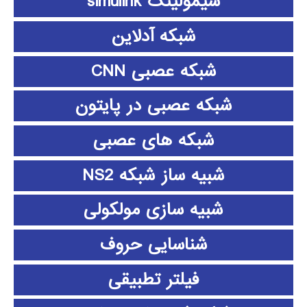
سیمولینک simulink
شبکه آدلاین
شبکه عصبی CNN
شبکه عصبی در پایتون
شبکه های عصبی
شبیه ساز شبکه NS2
شبیه سازی مولکولی
شناسایی حروف
فیلتر تطبیقی