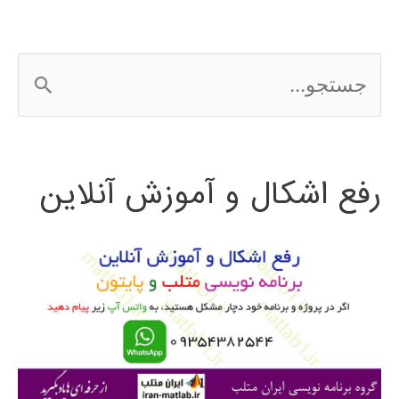
ج
س
ت
رفع اشکال و آموزش آنلاین
ج
و
ب
ر
ا
ی