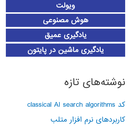
ویولت
هوش مصنوعی
یادگیری عمیق
یادگیری ماشین در پایتون
نوشته‌های تازه
کد classical AI search algorithms
کاربردهای نرم افزار متلب