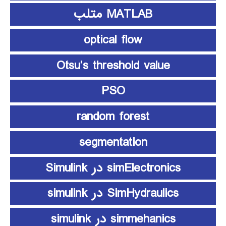
MATLAB متلب
optical flow
Otsu’s threshold value
PSO
random forest
segmentation
simElectronics در Simulink
SimHydraulics در simulink
simmehanics در simulink