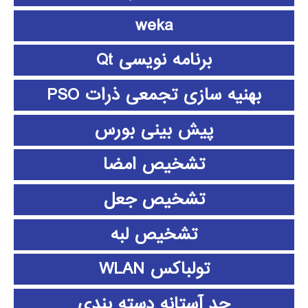
weka
برنامه نویسی Qt
بهنیه سازی تجمعی ذرات PSO
پیش بینی بورس
تشخیص امضا
تشخیص جعل
تشخیص لبه
تولباکس WLAN
حد آستانه دسته بندی