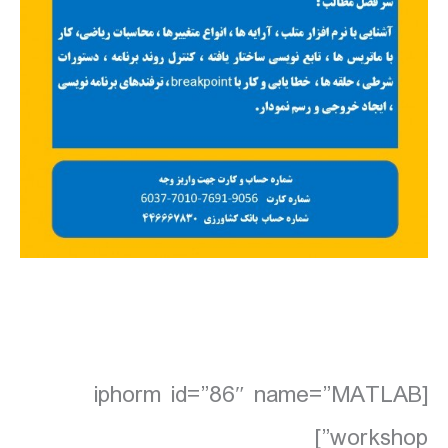
[iphorm id=”86″ name=”MATLAB
workshop”]