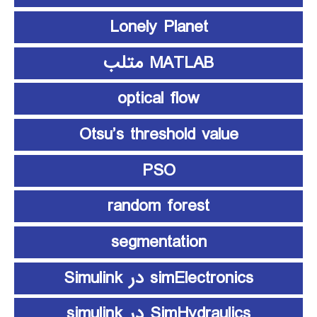
Lonely Planet
MATLAB متلب
optical flow
Otsu’s threshold value
PSO
random forest
segmentation
simElectronics در Simulink
SimHydraulics در simulink