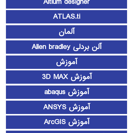
Altium designer
ATLAS.ti
آلمان
آلن بردلی Allen bradley
آموزش
آموزش 3D MAX
آموزش abaqus
آموزش ANSYS
آموزش ArcGIS