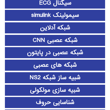
سیگنال ECG
سیمولینک simulink
شبکه آدلاین
شبکه عصبی CNN
شبکه عصبی در پایتون
شبکه های عصبی
شبیه ساز شبکه NS2
شبیه سازی مولکولی
شناسایی حروف