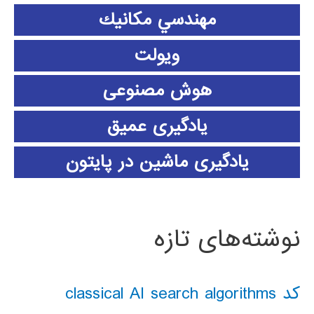
مهندسي مكانيك
ویولت
هوش مصنوعی
یادگیری عمیق
یادگیری ماشین در پایتون
نوشته‌های تازه
کد classical AI search algorithms