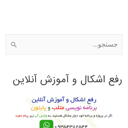
ج
س
ت
رفع اشکال و آموزش آنلاین
ج
و
ب
ر