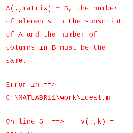
A(:,matrix) = B, the number
of elements in the subscript
of A and the number of
columns in B must be the
same.
Error in ==>
C:\MATLABR11\work\ideal.m
On line 5 ==> v(:,k) =