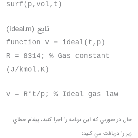
surf(p,vol,t)
(ideal.m) تابع
function v = ideal(t,p)
R = 8314; % Gas constant
(J/kmol.K)
v = R*t/p; % Ideal gas law
حال در صورتي كه اين برنامه را اجرا كنيد، پيغام خطاي
زير را دريافت مي كنيد: