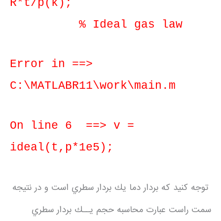
R*t/p(k);
% Ideal gas law
Error in ==>
C:\MATLABR11\work\main.m
On line 6 ==> v =
ideal(t,p*1e5);
توجه كنيد كه بردار دما يك بردار سطري است و در نتيجه
سمت راست عبارت محاسبه حجم يــك بردار سطري