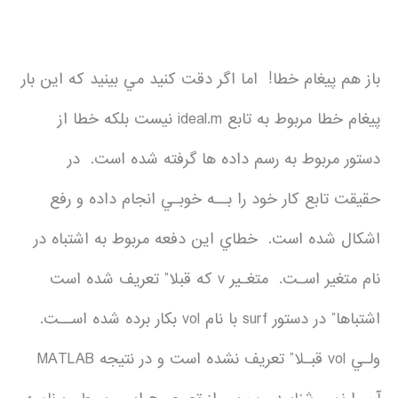
باز هم پيغام خطا! اما اگر دقت كنيد مي بينيد كه اين بار
پيغام خطا مربوط به تابع ideal.m نيست بلكه خطا از
دستور مربوط به رسم داده ها گرفته شده است. در
حقيقت تابع كار خود را بــه خوبـي انجام داده و رفع
اشكال شده است. خطاي اين دفعه مربوط به اشتباه در
نام متغير اسـت. متغـير v كه قبلا” تعريف شده است
اشتباها” در دستور surf با نام vol بكار برده شده اســت.
ولـي vol قبـلا” تعريف نشده است و در نتيجه MATLAB