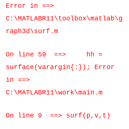
Error in ==>
C:\MATLABR11\toolbox\matlab\g
raph3d\surf.m
On line 59 ==> hh =
surface(varargin{:}); Error
in ==>
C:\MATLABR11\work\main.m
On line 9 ==> surf(p,v,t)