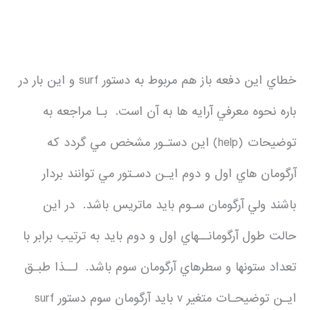
خطاي اين دفعه باز هم مربوط به دستور surf و اين بار در
باره نحوه معرفي آرايه ها به آن است. بـا مراجعه به
توضيحات (help) اين دستـور مشخص مي گردد كه
آرگومان هاي اول و دوم ايـن دسـتور مي توانند بردار
باشند ولي آرگومان سـوم بايد ماتريس باشد. در اين
حالت طول آرگومانــهاي اول و دوم بايد به ترتيب برابر با
تعداد ستونها و سطرهاي آرگومان سوم باشد. لــذا طبـق
ايـن توضيحـات متغير v بايد آرگومان سوم دستور surf