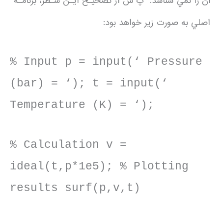
آن را نمي شناسد. پ س از تصحيـح ايـن سـطر، برنامـه
اصلي به صورت زير خواهد بود:
% Input p = input(‘ Pressure
(bar) = ‘); t = input(‘
Temperature (K) = ‘);
% Calculation v =
ideal(t,p*1e5); % Plotting
results surf(p,v,t)