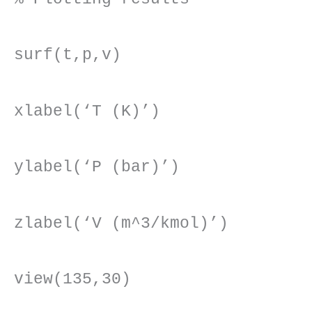
surf(t,p,v)
xlabel(‘T (K)’)
ylabel(‘P (bar)’)
zlabel(‘V (m^3/kmol)’)
view(135,30)