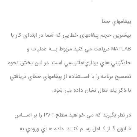
پيغامهاي خطا
بيشترين حجم پيغامهاي خطايي كه شما در ابتداي كار با
MATLAB دريافت مي كنيد مربوط بــه عمليات و
جايگزيني هاي برداري/ماتريسي است. در اين بخش نحوه
تصحيح برنامه را با اســتفاده از پيغامهاي خطاي دريافتي
با ذكر يك مثال نشان داده مي شود.
در نظر بگيريد كه مي خواهيد سطح PVT را بر اســاس
قـانون گـاز كـامل رسـم كنـيد. داده هـاي ورودي به