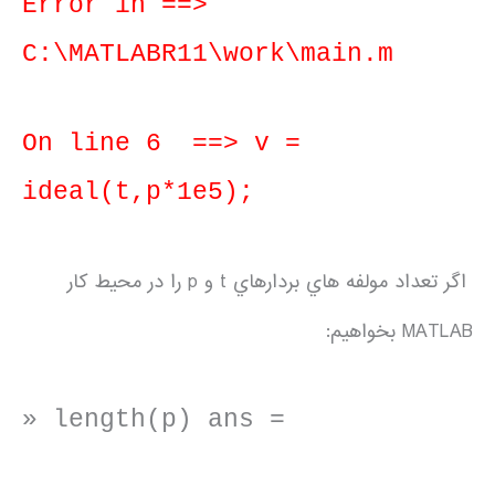
Error in ==>
C:\MATLABR11\work\main.m
On line 6 ==> v =
ideal(t,p*1e5);
اگر تعداد مولفه هاي بردارهاي t و p را در محيط كار
MATLAB بخواهيم:
» length(p) ans =