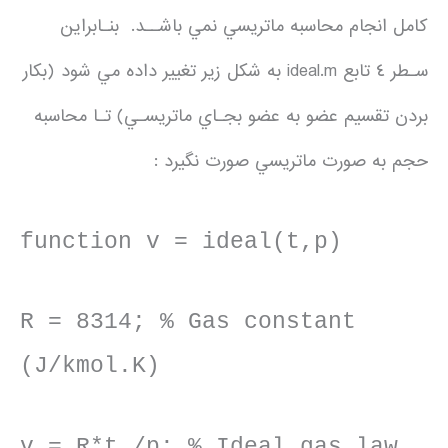
كامل انجام محاسبه ماتريسي نمي باشــد. بنـابراين
سـطر ٤ تابع ideal.m به شكل زير تغيير داده مي شود (بكار
بردن تقسيم عضو به عضو بجـاي ماتريسـي) تـا محاسبه
حجم به صورت ماتريسي صورت نگيرد :
function v = ideal(t,p)
R = 8314; % Gas constant
(J/kmol.K)
v = R*t./p; % Ideal gas law