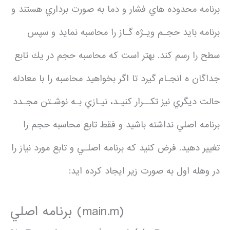
برنامه محدوده هاي فشار و دما به صورت برداري هستند و
برنامه بايد حجـم ويـژه گـاز را محاسبه نمايد و سپس
سطح را رسم كند. بهتر است كه محاسبه حجم در يك تابع
جداگان ه انجـام گيرد تا اگر بخواهيد محاسبه را با معادله
حالت ديگري نيز تكــرار كنيـد، نيـازي بـه نوشـتن مجـدد
برنامه اصلي نداشته باشيد و فقط تابع محاسبه حجم را
تغيير دهيد. فرض كنيد كه برنامه اصلـي و تابع مورد نياز را
در وهله اول به صورت زير ايجاد كرده ايد:
برنامه اصلي (main.m)