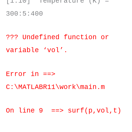
[1:10] Temperature (K) =
300:5:400
??? Undefined function or
variable ‘vol’.
Error in ==>
C:\MATLABR11\work\main.m
On line 9 ==> surf(p,vol,t)