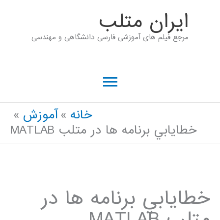
رش
ايران متلب
ه
مرجع فیلم های آموزشی فارسی دانشگاهی و مهندسی
حتوا
فهرست
اصلی
خانه
آموزش
خطايابي برنامه ها در متلب MATLAB
خطايابي برنامه ها در
متلب MATLAB