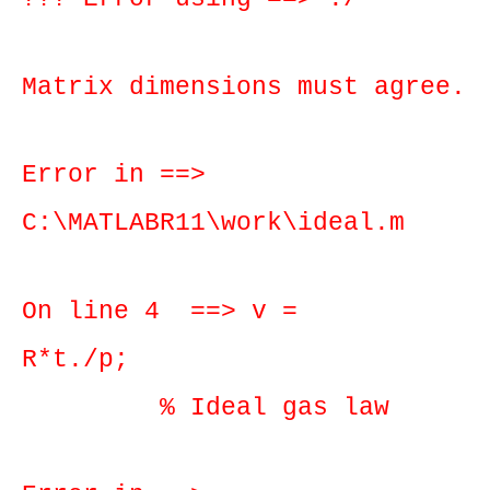
Matrix dimensions must agree.
Error in ==>
C:\MATLABR11\work\ideal.m
On line 4 ==> v =
R*t./p;
% Ideal gas law