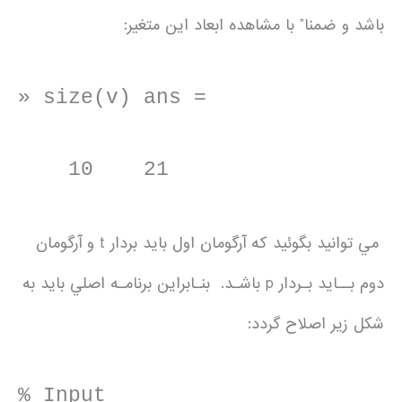
باشد و ضمنا” با مشاهده ابعاد اين متغير:
» size(v) ans =
10 21
مي توانيد بگوئيد كه آرگومان اول بايد بردار t و آرگومان
دوم بــايد بـردار p باشـد. بنـابراين برنامـه اصلي بايد به
شكل زير اصلاح گردد:
% Input