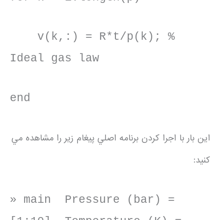
v(k,:) = R*t/p(k); %
Ideal gas law
end
اين بار با اجرا كردن برنامه اصلي پيغام زير را مشاهده مي
كنيد:
» main Pressure (bar) =