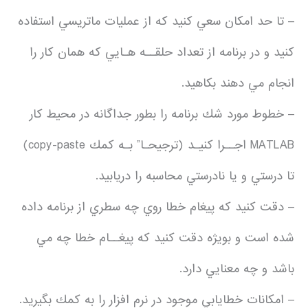
– تا حد امكان سعي كنيد كه از عمليات ماتريسي استفاده
كنيد و در برنامه از تعداد حلقــه هـايي كه همان كار را
انجام مي دهند بكاهيد.
– خطوط مورد شك برنامه را بطور جداگانه در محيط كار
MATLAB اجــرا كنيـد (ترجيحـا” بـه كمك copy-paste)
تا درستي و يا نادرستي محاسبه را دريابيد.
– دقت كنيد كه پيغام خطا روي چه سطري از برنامه داده
شده است و بويژه دقت كنيد كه پيغــام خطا چه مي
باشد و چه معنايي دارد.
– امكانات خطايابي موجود در نرم افزار را به كمك بگيريد.