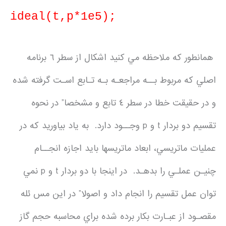
ideal(t,p*1e5);
همانطور كه ملاحظه مي كنيد اشكال از سطر ٦ برنامه
اصلي كه مربوط بــه مراجعـه بـه تـابع اسـت گرفته شده
و در حقيقت خطا در سطر ٤ تابع و مشخصا” در نحوه
تقسيم دو بردار t و p وجــود دارد. به ياد بياوريد كه در
عمليات ماتريسي، ابعاد ماتريسها بايد اجازه انجــام
چنيـن عملـي را بدهـد. در اينجا با دو بردار t و p نمي
توان عمل تقسيم را انجام داد و اصولا” در اين مس ئله
مقصـود از عبـارت بكار برده شده براي محاسبه حجم گاز