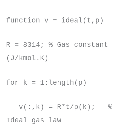
function v = ideal(t,p)
R = 8314; % Gas constant
(J/kmol.K)
for k = 1:length(p)
v(:,k) = R*t/p(k); %
Ideal gas law