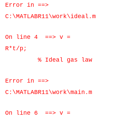
Error in ==>
C:\MATLABR11\work\ideal.m
On line 4 ==> v =
R*t/p;
% Ideal gas law
Error in ==>
C:\MATLABR11\work\main.m
On line 6 ==> v =