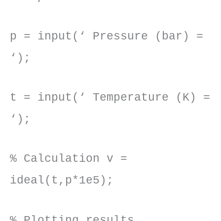
p = input(‘ Pressure (bar) =
‘);
t = input(‘ Temperature (K) =
‘);
% Calculation v =
ideal(t,p*1e5);
% Plotting results