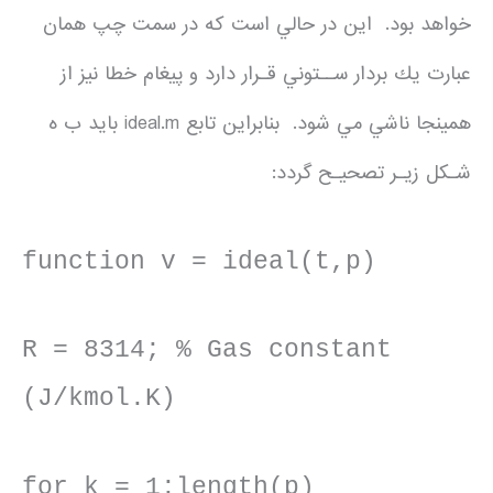
خواهد بود. اين در حالي است كه در سمت چپ همان
عبارت يك بردار ســتوني قـرار دارد و پيغام خطا نيز از
همينجا ناشي مي شود. بنابراين تابع ideal.m بايد ب ه
شـكل زيـر تصحيـح گردد:
function v = ideal(t,p)
R = 8314; % Gas constant
(J/kmol.K)
for k = 1:length(p)