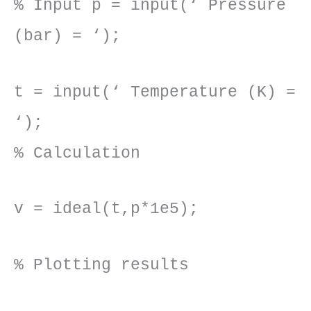
% Input p = input(‘ Pressure
(bar) = ‘);
t = input(‘ Temperature (K) =
‘);
% Calculation
v = ideal(t,p*1e5);
% Plotting results