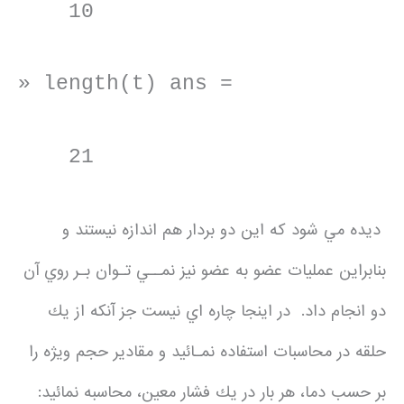
10
» length(t) ans =
21
ديده مي شود كه اين دو بردار هم اندازه نيستند و
بنابراين عمليات عضو به عضو نيز نمــي تـوان بـر روي آن
دو انجام داد. در اينجا چاره اي نيست جز آنكه از يك
حلقه در محاسبات استفاده نمـائيد و مقادير حجم ويژه را
بر حسب دما، هر بار در يك فشار معين، محاسبه نمائيد: