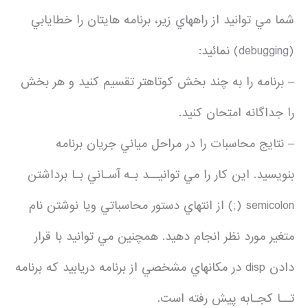
شما مي توانيد از راههاي زير، برنامه هايتان را خطايابي
(debugging) نمائيد:
– برنامه را به چند بخش كوتاهتر تقسيم كنيد و هر بخش
را جداگانه امتحان كنيد.
– نتايج محاسبات را در مراحل مياني جريان برنامه
بنويسيد. اين كار را مي توانيــد بـه آسـاني بـا برداشتن
semicolon (;) از انتهاي دستور محاسباتي ويا نوشتن نام
متغير مورد نظر انجام دهيد. همچنين مي توانيد با قرار
دادن disp در مكانهاي مشخصي از برنامه دريابيد كه برنامه
تــا كجـابه پيش رفته است.