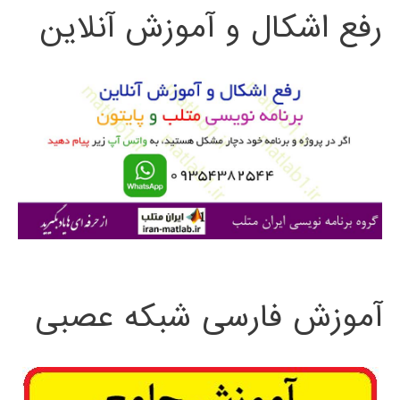
رفع اشکال و آموزش آنلاین
ج
و
ب
ر
ا
ی
:
آموزش فارسی شبکه عصبی