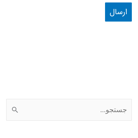
ج
س
ت