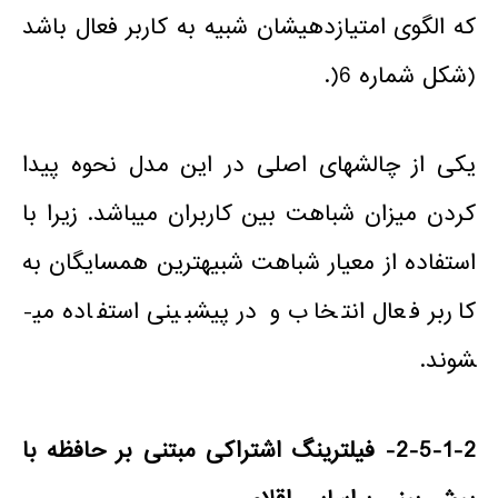
که الگوی امتیازدهی­شان شبیه به کاربر فعال با­­شد
(شکل شماره­ 6(.
یکی از چالش­های اصلی در این مدل نحوه­ پیدا
کردن میزان شباهت بین کاربران می­باشد. زیرا با
استفاده از معیار شباهت شبیه­ترین همسایگان به
کاربر فعال انتخاب و در پیش­بینی استفاده می­
شوند.
2-5-1-2- فیلترینگ اشتراکی مبتنی بر حافظه با