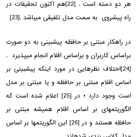
هر دو دسته است . [22]هم اکنون تحقیقات در
راه پیشروی به سمت مدل تلفیقی می­باشد .[23]
در راهکار مبتنی بر حافظه پیش­بینی به دو صورت
براساس کاربران و براساس اقلام انجام می­پذیرد .
[24]اختلاف­ نظر­هایی در مورد اینکه پیش­بینی بر
اساس اقلام مبتنی بر حافظه و یا مبتنی بر مدل
است وجود دارد
؛
در [25] اعلام شده است که
الگوریتم­های بر اساس اقلام همیشه مبتنی بر
حافظه هستند و در [26] این الگوریتم­ها بر اساس
مدل کلاس بندی شده­اند.