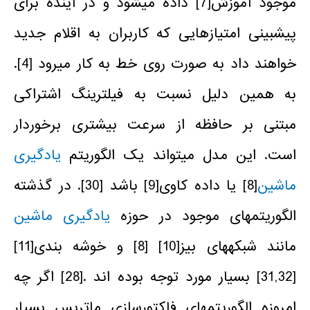
موجود آموزش
[7]
داده می­شود و در آینده برای
پیش­بینی امتیازهایی که کاربران به اقلام جدید
خواهند داد به صورت روی خط به کار می­رود [4].
به همین دلیل نسبت به فیلترینگ اشتراکی
مبتنی بر حافظه از سرعت بیشتری برخوردار
است. این مدل می­تواند یک الگوریتم
یادگیری
ماشین
[8]
یا داده کاوی
[9]
باشد [30]. در گذشته
الگوریتم­های موجود در حوزه­
یادگیری ماشین
مانند شبکه­های بیز
[10]
[8] و خوشه بندی
[11]
[31,32] بسیار مورد توجه بوده­ اند .[28] اگر چه
امروزه الگوریتم­های فاکتورسازی ماتریس بسیار