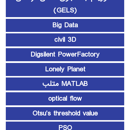
(GELS)
Big Data
civil 3D
Digsilent PowerFactory
Lonely Planet
MATLAB متلب
optical flow
Otsu’s threshold value
PSO