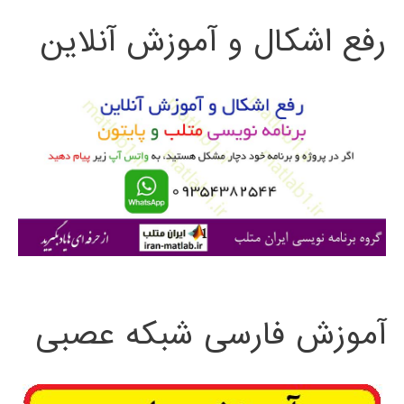
رفع اشکال و آموزش آنلاین
ج
و
ب
ر
ا
ی
:
آموزش فارسی شبکه عصبی