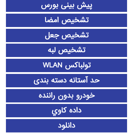
پیش بینی بورس
تشخیص امضا
تشخیص جعل
تشخیص لبه
تولباکس WLAN
حد آستانه دسته بندی
خودرو بدون راننده
داده كاوي
دانلود