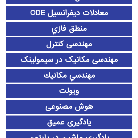
معادلات دیفرانسیل ODE
منطق فازي
مهندسی کنترل
مهندسی مکانیک در سیمولینک
مهندسي مكانيك
ویولت
هوش مصنوعی
یادگیری عمیق
یادگیری ماشین در پایتون