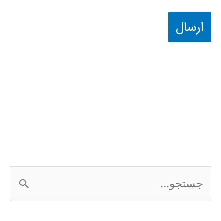
ج
س
ت