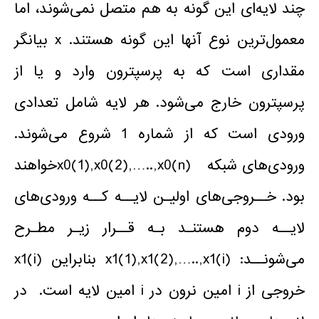
چند لایه‌ای این گونه به هم متصل نمی‌شوند، اما
معمول‌ترین نوع آنها این گونه هستند. x بیانگر
مقداری است که به پرسپترون وارد و یا از
پرسپترون خارج می‌شود. هر لایه شامل تعدادی
ورودی است که از شماره 1 شروع می‌شوند.
ورودی‌های شبکه x0(1),x0(2),…..,x0(n)خواهند
بود. خــروجی‌های اولیـن لایــه کــه ورودی‌های
لایــه دوم هستنـد بـه قــرار زیـر مطـرح
می‌شونــد: x1(1),x1(2),…..,x1(i) بنابراین x1(i)
خروجی از i امین نرون در i امین لایه است. در