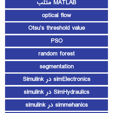
MATLAB متلب
optical flow
Otsu’s threshold value
PSO
random forest
segmentation
simElectronics در Simulink
SimHydraulics در simulink
simmehanics در simulink