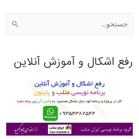
ج
س
ت
رفع اشکال و آموزش آنلاین
ج
و
ب
ر
ا
ی