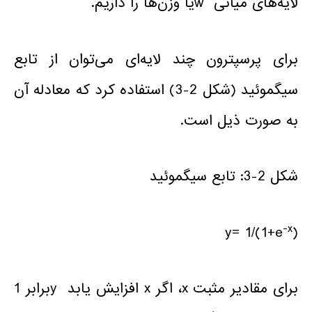
لایه‌های میانی wیا وزن‌ها را داریم.
برای پرسپترون چند لایه‌ای می‌توان از تابع
سیگموئید (شکل 2-3) استفاده کرد که معادله آن
به صورت ذیل است.
شکل 2-3: تابع سیگموئید
-x
y= 1/(1+e
)
برای مقادیر مثبت x، اگر x افزایش یابد yبرابر 1