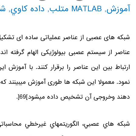
آموزش
,
MATLAB متلب
,
داده كاوي
,
شب
شبکه های عصبی از عناصر عملیاتی ساده ای تشکیل
عناصر از سیستم عصبی بیولوژیکی الهام گرفته ان
ارتباط بین این عناصر را برقرار کنند. با آموزش ا
نمود. معمولا این شبکه ها طوری آموزش میبینند ک
دهند وخروجی آن تشخیص داده میشود]69[.
شبكه هاي عصبي، الگوريتمهاي غيرخطي محاسبات