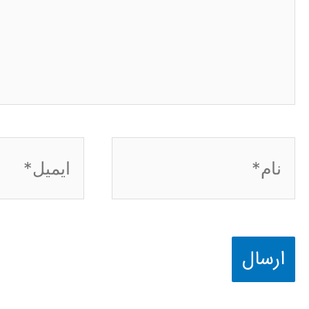
نام*
ایمیل*