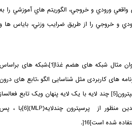
واقعي ورودي و خروجي، الگوريتم هاي آموزشي را به
ورودي و خروجي را از طريق ضرايب وزني، باياس ها و
نوان مثال شبکه های هضم غذا
[1]
،شبکه های براساس
مه های کاربردی مثل شناسایی الگو ،تابع های درون
پترون
[5]
چند لایه با یک لایه پنهان ویک تابع فعالساز
منظور از پرسپترون چندلایه(MLP)
[6]
با ، پس
ده شده است]16[.