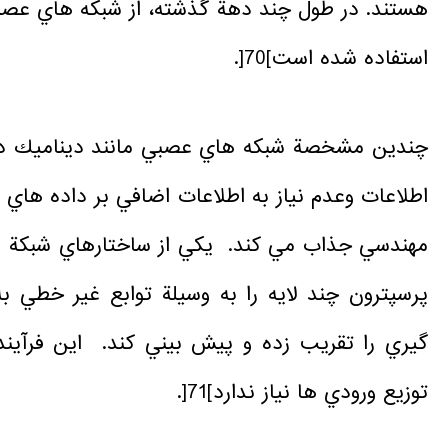
هستند. در طول چند دهة گذشته، از شبكه هاي عص
استفاده شده است]70[.
چندين مشخصة شبكه هاي عصبي مانند ديناميك د
اطلاعات وعدم نياز به اطلاعات اضافي بر داده هاي 
مهندسي جذاب مي كند. يكي از ساختارهاي شبكة ع
پرسپترون چند لايه را به وسيلة توابع غير خطي به
گيري را تقريب زده و پيش بيني كند. اين فرآيند
توزيع ورودي ها نياز ندارد]71[.