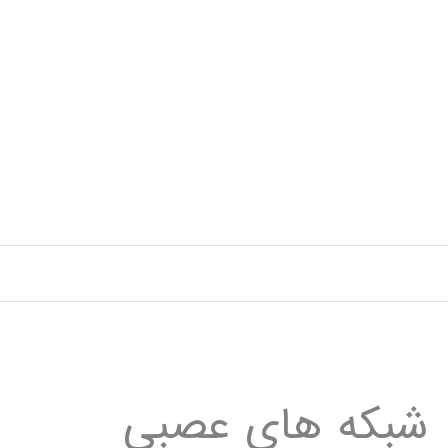
رش
ه
حتوا
شبکه های عصبی