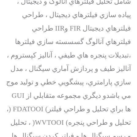
شامل تحليل فيلترهاي آنالوگ و ديجيتال ،
پياده سازي فيلترهاي ديجيتال ، طراحي
فيلترهاي ديجيتال FIR وIIR طراحي
فيلترهاي آنالوگ گسسسته سازي فيلترها
،تبديلات پنجره هاي طيفي ، آناليز كپستروم ،
آناليز طيف و پردازش آماري سيگنال ، مدل
سازي پارامتري، پيشگويي خطي و توليد موج
مي باشدو ديگري مجموعه متقابلي از GUI
ها براي تحليل و طراحي فيلتر) FDATOOI (،
تحليل و طراحي پنجره) WVTOOI( ، تحليل
و رسم سيگنال ها و فيلتر كردن سيگنال ها