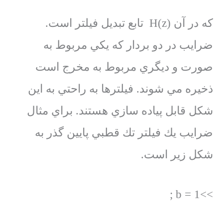
كه در آن H(z) تابع تبديل فيلتر است.
ضرايب در دو بردار كه يكي مربوط به
صورت و ديگري مربوط به مخرج است
ذخيره مي شوند. فيلترها به راحتي به اين
شكل قابل پياده سازي هستند. براي مثال
ضرايب يك فيلتر تك قطبي پايين گذر به
شكل زير است.
>>b = 1 ;