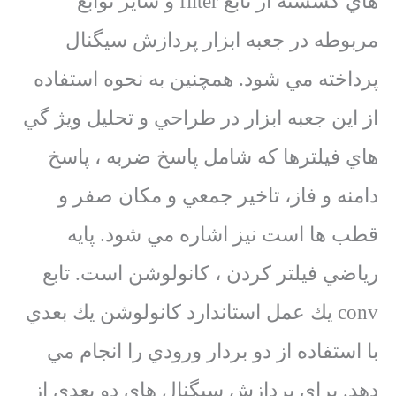
هاي گسسته از تابع filter و ساير توابع
مربوطه در جعبه ابزار پردازش سيگنال
پرداخته مي شود. همچنين به نحوه استفاده
از اين جعبه ابزار در طراحي و تحليل ويژ گي
هاي فيلترها كه شامل پاسخ ضربه ، پاسخ
دامنه و فاز، تاخير جمعي و مكان صفر و
قطب ها است نيز اشاره مي شود. پايه
رياضي فيلتر كردن ، كانولوشن است. تابع
conv يك عمل استاندارد كانولوشن يك بعدي
با استفاده از دو بردار ورودي را انجام مي
دهد. براي پردازش سيگنال هاي دو بعدي از