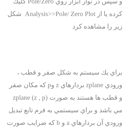
و سپس در نوار ابزار روي Pole/Zero كليك
كرده يا از Analysis>>Pole/ Zero Plot شكل
زير را مشاهده كرد
براي يك سيستم به شكل صفر و قطب ،
ورودي zplane بردارهاي z وp كه مكان صفر
و قطب ها هستند به صورت zplane (z , p)
مي باشد و براي سيستمي به فرم تابع تبديل
ورودي آن بردارهاي a و b كه ضرايب صورت