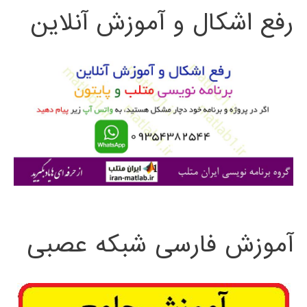
رفع اشکال و آموزش آنلاین
ج
و
ب
ر
ا
ی
:
آموزش فارسی شبکه عصبی