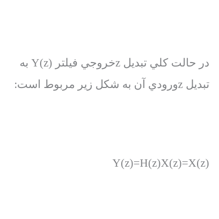
در حالت كلي تبديل zخروجي فيلتر Y(z) به
تبديل zورودي آن به شكل زير مربوط است:
Y(z)=H(z)X(z)=X(z)