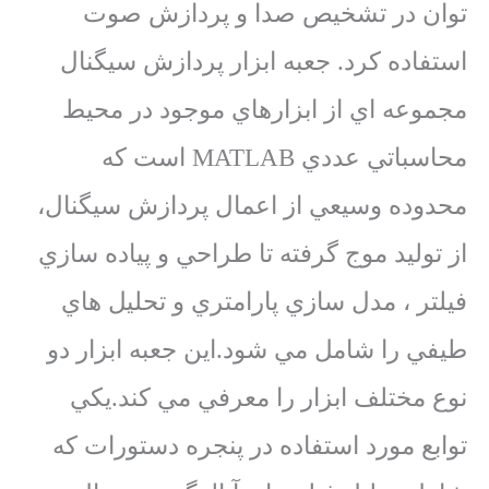
توان در تشخيص صدا و پردازش صوت
استفاده كرد. جعبه ابزار پردازش سيگنال
مجموعه اي از ابزارهاي موجود در محيط
محاسباتي عددي MATLAB است كه
محدوده وسيعي از اعمال پردازش سيگنال،
از توليد موج گرفته تا طراحي و پياده سازي
فيلتر ، مدل سازي پارامتري و تحليل هاي
طيفي را شامل مي شود.اين جعبه ابزار دو
نوع مختلف ابزار را معرفي مي كند.يكي
توابع مورد استفاده در پنجره دستورات كه