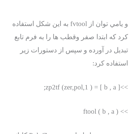
و يامي توان از fvtool به اين شكل استفاده
كرد كه ابتدا صفر وقطب ها را به فرم تابع
تبديل در آورده و سپس از دستورات زير
استفاده كرد:
>>[ b , a ] = zp2tf (zer,pol,1 );
>> ftool ( b , a )