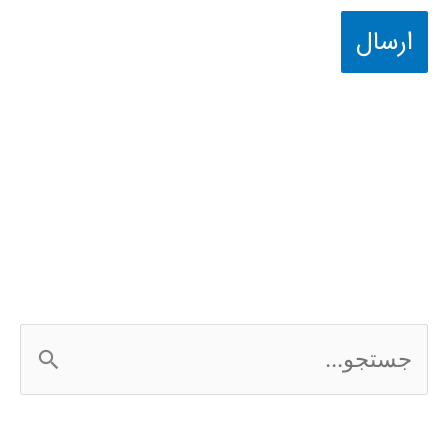
ج
س
ت