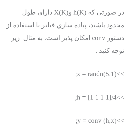
در صورتي كه h(K) وX(K) داراي طول
محدود باشند، پياده سازي فيلتر با استفاده از
دستور conv امكان پذير است. به مثال زير
توجه كنيد .
>>x = randn(5,1);
>>h = [1 1 1 1]/4;
>>y = conv (h,x);