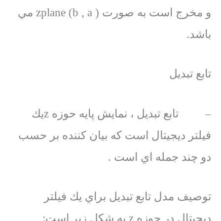
و مخرج است به صورت zplane (b , a ) مي
باشد.
تابع تبديل
– تابع تبديل ، نمايش پايه حوزه zيك
فيلتر ديجيتال است كه بيان كننده بر حسب
دو چند جمله اي است .
توصيف مدل تابع تبديل براي يك فيلتر
ديجيتال در حوزه z به شكل زير است: