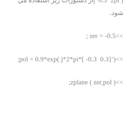
j*0.3*2pi )از دستورات زير استفاده مي
شود.
>>zer = -0.5 ;
>>pol = 0.9*exp( j*2*pi*[ -0.3 0.3]’);
>>zplane ( zer,pol );