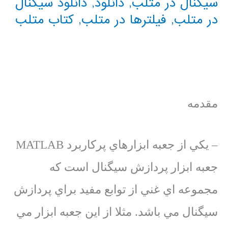
سیگنال در متلب
,
دانلود
,
دانلود سیگنال
در متلب
,
فیلترها در متلب
,
کتاب متلب
مقدمه
– يكي از جعبه ابزارهاي پركاربرد MATLAB
جعبه ابزار پردازش سيگنال است كه
مجموعه اي غني از توابع مفيد براي پردازش
سيگنال مي باشد. مثلا از اين جعبه ابزار مي