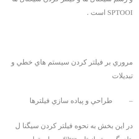
SPTOOI است .
مروري بر فيلتر كردن سيستم هاي خطي و
تبديلات
– طراحي و پياده سازي فيلترها
در اين بخش به نحوه فيلتر كردن سيگنا ل