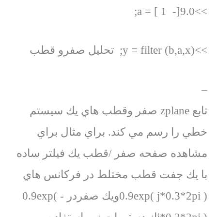
>>a = [ 1 -]9.0;
>>y = filter (b,a,x); تحليل صفرو قطب
–
تابع zplane صفر وقطب هاي يك سيستم
خطي را رسم مي كند. براي مثال براي
مشاهده صفحه صفر /قطب يك فيلتر ساده
با يك جفت قطب مختلط در فركانس هاي
0.9exp( j*0.3*2pi )ويك صفردر 0.9exp( -