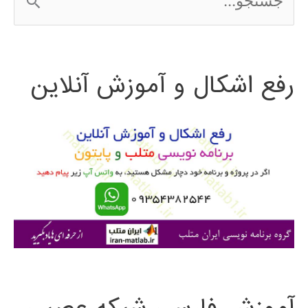
س
ت
رفع اشکال و آموزش آنلاین
ج
و
ب
ر
ا
ی
: