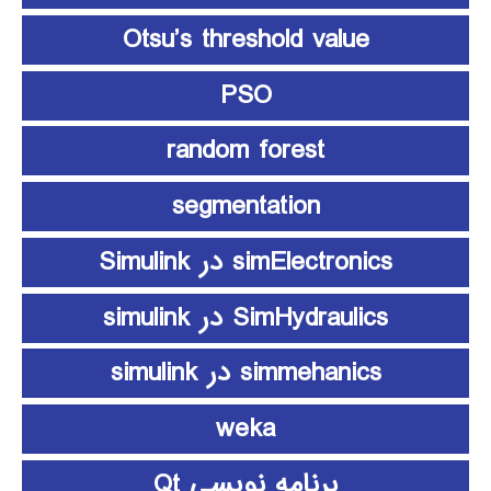
Otsu’s threshold value
PSO
random forest
segmentation
simElectronics در Simulink
SimHydraulics در simulink
simmehanics در simulink
weka
برنامه نویسی Qt