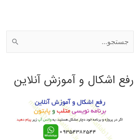
ج
س
ت
رفع اشکال و آموزش آنلاین
ج
و
ب
ر
ا