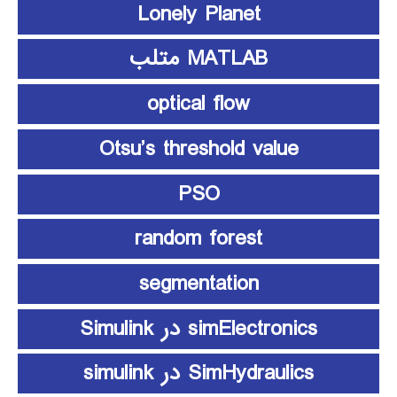
Lonely Planet
MATLAB متلب
optical flow
Otsu’s threshold value
PSO
random forest
segmentation
simElectronics در Simulink
SimHydraulics در simulink