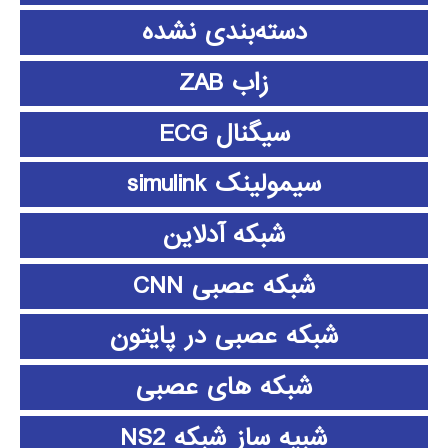
دسته‌بندی نشده
زاب ZAB
سیگنال ECG
سیمولینک simulink
شبکه آدلاین
شبکه عصبی CNN
شبکه عصبی در پایتون
شبکه های عصبی
شبیه ساز شبکه NS2