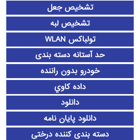
تشخیص جعل
تشخیص لبه
تولباکس WLAN
حد آستانه دسته بندی
خودرو بدون راننده
داده كاوي
دانلود
دانلود پايان نامه
دسته بندی کننده درختی