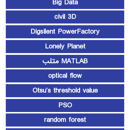
Big Data
civil 3D
Digsilent PowerFactory
Lonely Planet
MATLAB متلب
optical flow
Otsu’s threshold value
PSO
random forest