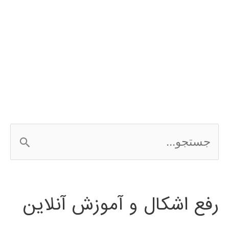
ج
س
ت
رفع اشکال و آموزش آنلاین
ج
و