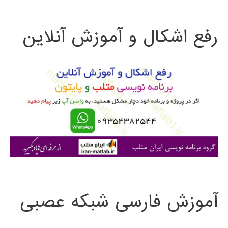
ت
رفع اشکال و آموزش آنلاین
ج
و
ب
ر
ا
ی
:
آموزش فارسی شبکه عصبی