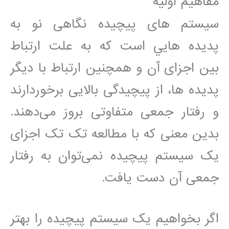
مفاهیم اولیه
سيستم های پيچيده نگاهی نو به
پديده هایي است که به علت ارتباط
بين اجزای آن و همچنين ارتباط با ديگر
پديده ها، از پيچيدگی بالايی برخوردارند
و رفتار جمعی متفاوتی بروز می‌دهند.
بدين معنی که با مطالعه تک تک اجزای
یک سيستم پيچيده نمی‌توان به رفتار
جمعی آن دست يافت.
اگر بخواهیم یک سیستم پیچیده را بهتر