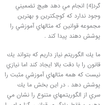
گرد[4] انجام مي دهد هيچ تضميني
وجود ندارد كه كوچكترين و بهترين
مجموعه قوانين كه مثالهاي آموزشي را
پوشش دهند پيدا كند .
ما يك الگوريتم نياز داريم كه بتواند يك
قانون را با دقت بالا ايجاد كند اما نيازي
نيست كه همه مثالهاي آموزشي مثبت را
پوشش دهد . در اين بخش ما يك
سري از الگوريتمهاي متنوع را نشان مي