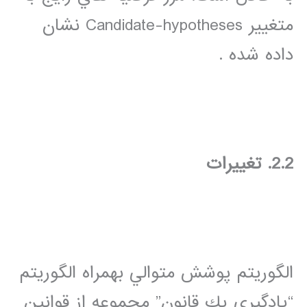
متغيير Candidate-hypotheses نشان
داده شده .
2.2. تغييرات
الگوريتم پوشش متوالي بهمراه الگوريتم
“يادگيري يك قانون” مجموعه از قوانين