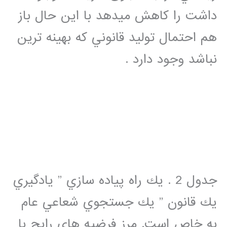
داشت را كاهش ميدهد با اين حال باز
هم احتمال توليد قانوني كه بهينه ترين
نباشد وجود دارد .
جدول 2 . يك راه پياده سازي ” يادگيري
يك قانون ” يك جستجوي شعاعي عام
به خاص است. مرز فرضيه هاي رايج با