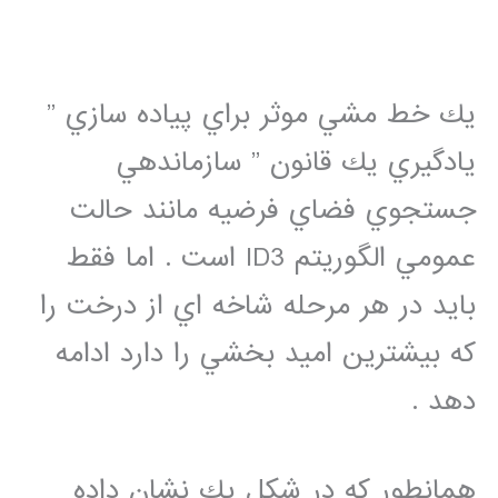
يك خط مشي موثر براي پياده سازي ”
يادگيري يك قانون ” سازماندهي
جستجوي فضاي فرضيه مانند حالت
عمومي الگوريتم ID3 است . اما فقط
بايد در هر مرحله شاخه اي از درخت را
كه بيشترين اميد بخشي را دارد ادامه
دهد .
همانطور كه در شكل يك نشان داده