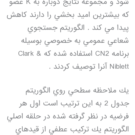
شود و مجموعه نتايج دوباره به K عضو
كه بيشترين اميد بخشي را دارند كاهش
پيدا مي كند . الگوريتم جستجوي
شعاعي عمومي به خصوصي بوسيله
برنامه CN2 استفاده شده كه Clark &
Niblett آنرا توصيف كردند .
يك ملاحظه سطحي روي الگوريتم
جدول 2 به اين ترتيب است اول هر
فرضيه در نظر گرفته شده در حلقه اصلي
الگوريتم يك تركيب عطفي از قيدهاي