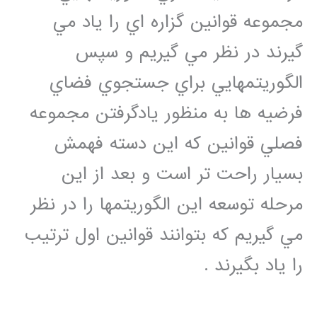
مجموعه قوانين گزاره اي را ياد مي
گيرند در نظر مي گيريم و سپس
الگوريتمهايي براي جستجوي فضاي
فرضيه ها به منظور يادگرفتن مجموعه
فصلي قوانين كه اين دسته فهمش
بسيار راحت تر است و بعد از اين
مرحله توسعه اين الگوريتمها را در نظر
مي گيريم كه بتوانند قوانين اول ترتيب
را ياد بگيرند .