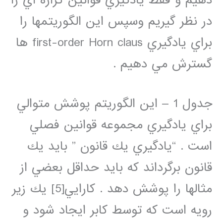
دهيم و فقط يادگيري قوانين گزاره اي را
در نظر گيريم وسپس اين الگوريتمها را
براي يادگيري first-order Horn claus ها
گسترش مي دهيم .
جدول 1 – اين الگوريتم پوشش متوالي
براي يادگيري مجموعه قوانين فصلي
است . “يادگيري يك قانون ” بايد يك
قانون برگرداند كه بايد حداقل بعضي از
مثالها را پوشش دهد . كارايي[5] يك زير
رويه است كه توسط كابر ايجاد شود و