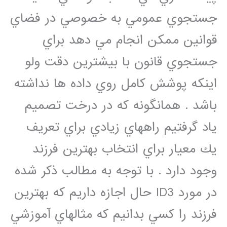
جستجوي عمومي به خصوصي در فضاي
قوانين ممكن انجام مي دهد براي
جستجوي قانون با بيشترين دقت ولو
اينكه پوشش كامل روي داده ها نداشته
باشد . همانگونه كه در درخت تصميم
ياد گرفتيم راههاي زيادي براي تعريف
يك معيار براي انتخاب بهترين فرزند
وجود دارد . با توجه به مطالب ذكر شده
در مورد ID3 حال اجازه داريم كه بهترين
فرزند را كسي بدانيم كه مثالهاي آموزشي