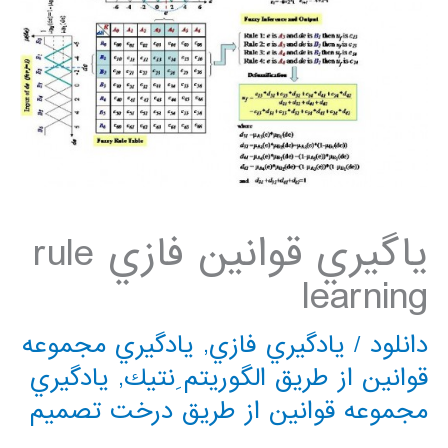
ياگيري قوانين فازي rule
learning
دانلود
/
يادگيري فازي
,
يادگيري مجموعه
قوانين از طريق الگوريتم ِنتيك
,
يادگيري
مجموعه قوانين از طريق درخت تصميم