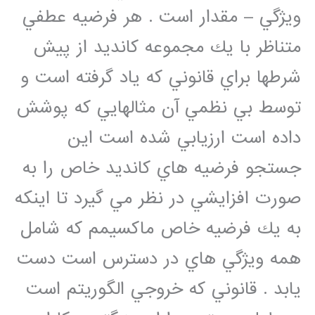
ويژگي – مقدار است . هر فرضيه عطفي
متناظر با يك مجموعه كانديد از پيش
شرطها براي قانوني كه ياد گرفته است و
توسط بي نظمي آن مثالهايي كه پوشش
داده است ارزيابي شده است اين
جستجو فرضيه هاي كانديد خاص را به
صورت افزايشي در نظر مي گيرد تا اينكه
به يك فرضيه خاص ماكسيمم كه شامل
همه ويژگي هاي در دسترس است دست
يابد . قانوني كه خروجي الگوريتم است