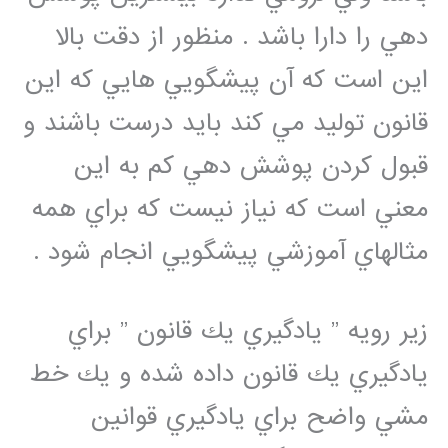
دهي را دارا باشد . منظور از دقت بالا
اين است كه آن پيشگويي هايي كه اين
قانون توليد مي كند بايد درست باشند و
قبول كردن پوشش دهي كم به اين
معني است كه نياز نيست كه براي همه
مثالهاي آموزشي پيشگويي انجام شود .
زير رويه ” يادگيري يك قانون ” براي
يادگيري يك قانون داده شده و يك خط
مشي واضح براي يادگيري قوانين