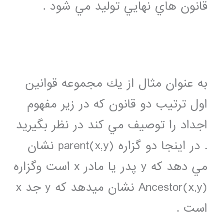
قانون هاي نهايي توليد مي شود .
به عنوان مثال از يك مجموعه قوانين
اول ترتيب دو قانون كه در زير مفهوم
اجداد را توصيف مي كند در نظر بگيريد
. در اينجا دو گزاره parent(x,y) نشان
مي دهد كه y پدر يا مادر x است وگزاره
Ancestor(x,y) نشان ميدهد كه y جد x
است .