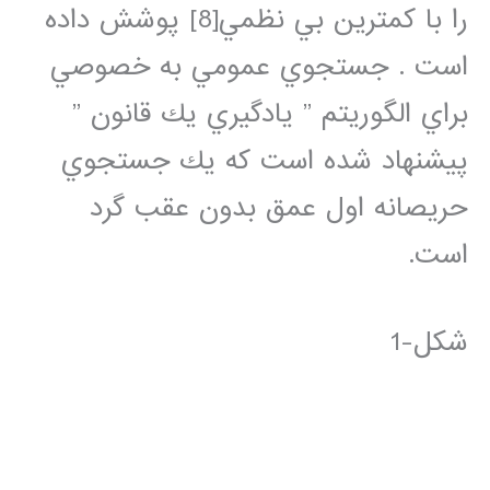
را با كمترين بي نظمي[8] پوشش داده
است . جستجوي عمومي به خصوصي
براي الگوريتم ” يادگيري يك قانون ”
پيشنهاد شده است كه يك جستجوي
حريصانه اول عمق بدون عقب گرد
است.
شكل-1