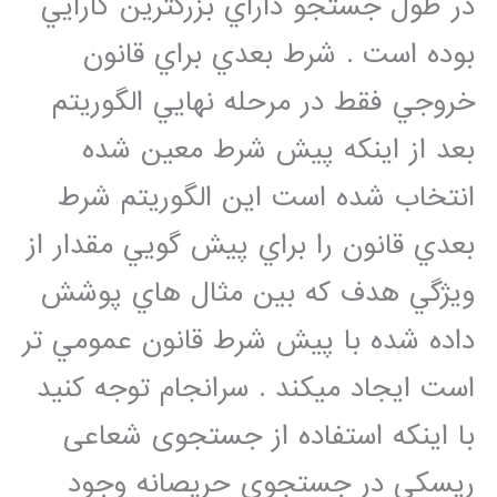
در طول جستجو داراي بزرگترين كارايي
بوده است . شرط بعدي براي قانون
خروجي فقط در مرحله نهايي الگوريتم
بعد از اينكه پيش شرط معين شده
انتخاب شده است اين الگوريتم شرط
بعدي قانون را براي پيش گويي مقدار از
ويژگي هدف كه بين مثال هاي پوشش
داده شده با پیش شرط قانون عمومي تر
است ايجاد ميكند . سرانجام توجه كنيد
با اينكه استفاده از جستجوی شعاعی
ريسكي در جستجوی حریصانه وجود