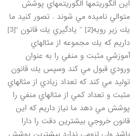
اين الگوريتمها الگوريتمهاي پوشش
متوالي ناميده مي شوند . تصور كنيد ما
يك زير رويه[2] ” يادگيري يك قانون “[3]
داريم كه يك مجموعه از مثالهاي
آموزشي مثبت و منفي را به عنوان
ورودي قبول مي كند وسپس يك قانون
توليد مي كند كه تعداد زيادي از مثالهاي
مثبت و تعداد كمي از مثالهاي منفي را
پوشش مي دهد ما نياز داريم كه اين
قانون خروجي بيشترين دقت را دارا
باشد ولي لزومي ندارد بيشترين پوشش