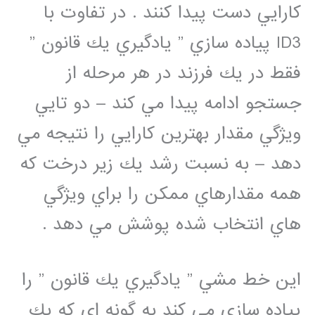
كارايي دست پيدا كنند . در تفاوت با
ID3 پياده سازي ” يادگيري يك قانون ”
فقط در يك فرزند در هر مرحله از
جستجو ادامه پيدا مي كند – دو تايي
ويژگي مقدار بهترين كارايي را نتيجه مي
دهد – به نسبت رشد يك زير درخت كه
همه مقدارهاي ممكن را براي ويژگي
هاي انتخاب شده پوشش مي دهد .
اين خط مشي ” يادگيري يك قانون ” را
پياده سازي مي كند به گونه اي كه يك