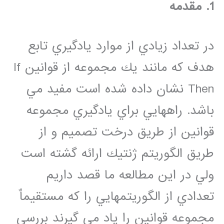
1. مقدمه
در تعداد زيادي از موارد يادگيري تابع
هدف كه مانند يك مجموعه از قوانين If
Then نشان داده شده است مفيد مي
باشد. راههايي براي يادگيري مجموعه
قوانين از طريق درخت تصميم و از
طريق الگوريتم ژنتيك ارائه گشته است
ولي در اين مطالعه ما قصد داريم
تعدادي از الگوريتمهايي را كه مستقيماٌ
مجموعه قوانين را ياد مي گيرند بررسي