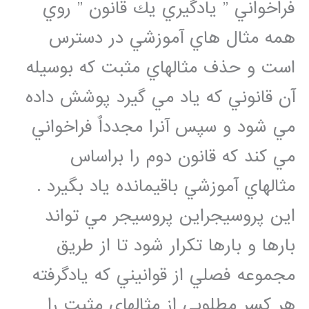
فراخواني ” يادگيري يك قانون ” روي
همه مثال هاي آموزشي در دسترس
است و حذف مثالهاي مثبت كه بوسيله
آن قانوني كه ياد مي گيرد پوشش داده
مي شود و سپس آنرا مجدداٌ فراخواني
مي كند كه قانون دوم را براساس
مثالهاي آموزشي باقيمانده ياد بگيرد .
اين پروسيجراين پروسيجر مي تواند
بارها و بارها تكرار شود تا از طريق
مجموعه فصلي از قوانيني كه يادگرفته
هر كسر مطلوبي از مثالهاي مثبت را