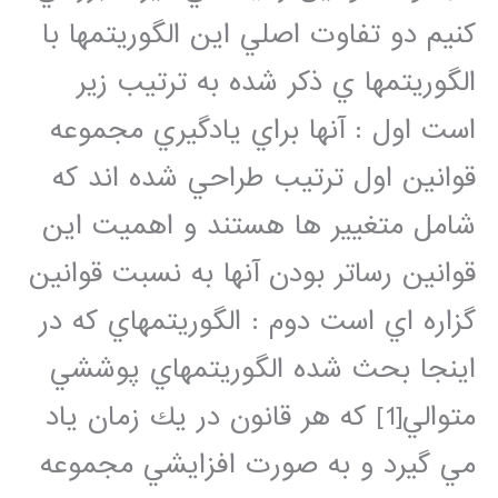
كنيم دو تفاوت اصلي اين الگوريتمها با
الگوريتمها ي ذكر شده به ترتيب زير
است اول : آنها براي يادگيري مجموعه
قوانين اول ترتيب طراحي شده اند كه
شامل متغيير ها هستند و اهميت اين
قوانين رساتر بودن آنها به نسبت قوانين
گزاره اي است دوم : الگوريتمهاي كه در
اينجا بحث شده الگوريتمهاي پوششي
متوالي[1] كه هر قانون در يك زمان ياد
مي گيرد و به صورت افزايشي مجموعه