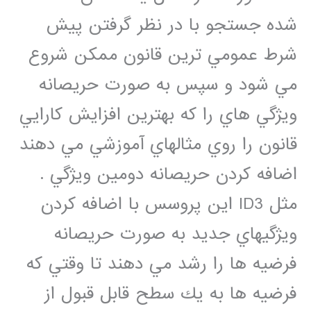
شده جستجو با در نظر گرفتن پيش
شرط عمومي ترين قانون ممكن شروع
مي شود و سپس به صورت حريصانه
ويژگي هاي را كه بهترين افزايش كارايي
قانون را روي مثالهاي آموزشي مي دهند
اضافه كردن حريصانه دومين ويژگي .
مثل ID3 اين پروسس با اضافه كردن
ويژگيهاي جديد به صورت حريصانه
فرضيه ها را رشد مي دهند تا وقتي كه
فرضيه ها به يك سطح قابل قبول از