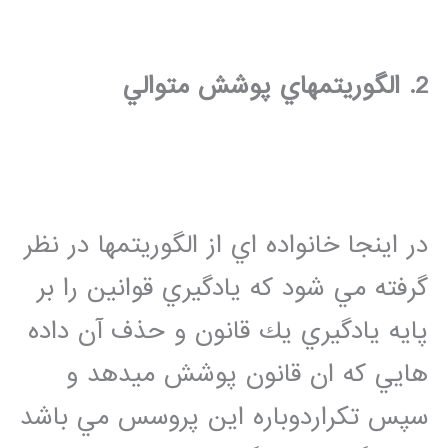
2. الگوريتمهاي پوشش متوالي
در اينجا خانواده اي از الگوريتمها در نظر
گرفته مي شود كه يادگيري قوانين را بر
پايه يادگيري يك قانون و حذف آن داده
هايي كه ان قانون پوشش ميدهد و
سپس تكراردوباره اين پروسس مي باشد