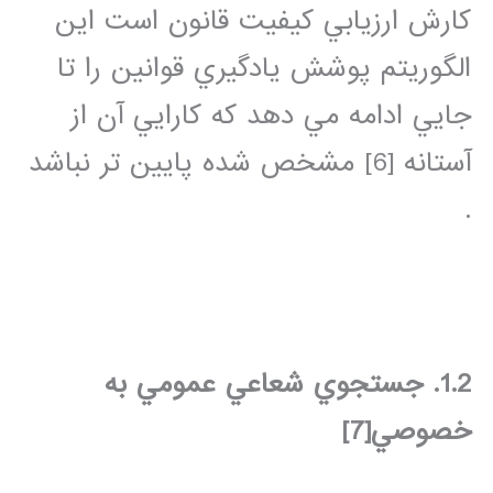
كارش ارزيابي كيفيت قانون است اين
الگوريتم پوشش يادگيري قوانين را تا
جايي ادامه مي دهد كه كارايي آن از
آستانه [6] مشخص شده پايين تر نباشد
.
1.2. جستجوي شعاعي عمومي به
خصوصي
[7]