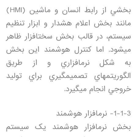
بخشي از رابط انسان و ماشين (HMI)
مانند بخش اعلام هشدار و ابزار تنظيم
سيستم، در قالب بخش سخت‏افزار ظاهر
مي‏شود. اما کنترل هوشمند اين بخش
به شکل نرم‏افزاري و از طريق
الگوريتم‏هاي تصميم‏گيري براي توليد
خروجي انجام مي‏گيرد.
1-1-3- نرم‏افزار هوشمند
بخش نرم‏افزار هوشمند يک سيستم