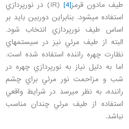
طيف مادون قرمز
[4]
(IR) در نورپردازي
استفاده مي‏شود. بنابراين دوربين بايد بر
اساس طيف نورپردازي انتخاب شود.
البته از طيف مرئي نيز در سيستم‏هاي
نظارت چهره راننده استفاده شده است.
اما به دليل نياز به نورپردازي چهره در
شب و مزاحمت نور مرئي براي چشم
راننده، به نظر مي‏رسد در شرايط واقعي
استفاده از طيف مرئي چندان مناسب
نباشد.