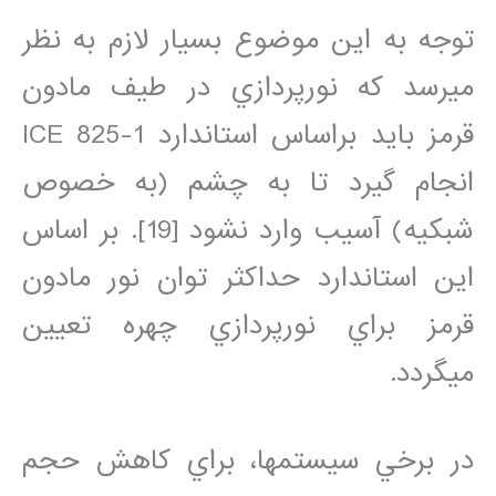
توجه به اين موضوع بسيار لازم به نظر
مي‏رسد که نورپردازي در طيف مادون
قرمز بايد براساس استاندارد ICE 825-1
انجام گيرد تا به چشم (به خصوص
شبکيه) آسيب وارد نشود [19]. بر اساس
اين استاندارد حداکثر توان نور مادون
قرمز براي نورپردازي چهره تعيين
مي‏گردد.
در برخي سيستم‏ها، براي کاهش حجم