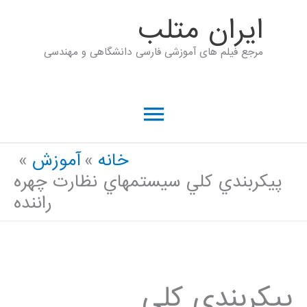
رش
ايران متلب
ه
مرجع فیلم های آموزشی فارسی دانشگاهی و مهندسی
حتوا
فهرست
اصلی
خانه
آموزش
پيکربندي کلي سيستم‏هاي نظارت چهره
راننده
پيکربندي کلي