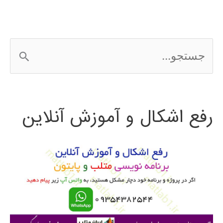
ج
س
ت
رفع اشکال و آموزش آنلاین
ج
و
ب
ر
ا