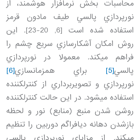
محاسبات بخش نرم‏افزار هوشمند، از
نورپردازي پالسي طيف مادون قرمز
استفاده شده است [6, 20-23]. اين
روش امکان آشکارسازي سريع چشم را
فراهم مي‏کند. معمولا در نورپردازي
پالسي
[5]
براي همزمان‏سازي
[6]
نورپردازي و تصويربرداري از کنترل‏کننده
استفاده مي‏شود. در اين حالت کنترل‏کننده
روشن شدن منبع (منابع) نور و لحظه
بازشدن دهانه ديافراگم دوربين را تنظيم
مي‏کند. از مزاياي نورپردازي پالسي