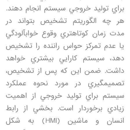
براي توليد خروجي سيستم انجام دهند.
هر چه الگوريتم تشخيص بتواند در
مدت زمان کوتاه‏تري وقوع خواب‏آلودگي
يا عدم تمرکز حواس راننده را تشخيص
دهد، سيستم کارايي بيشتري خواهد
داشت. ضمن اين که پس از تشخيص،
تصميم‏گيري در مورد نحوه عملکرد
سيستم براي توليد خروجي از اهميت
زيادي برخوردار است. بخشي از رابط
انسان و ماشين (HMI) به شکل