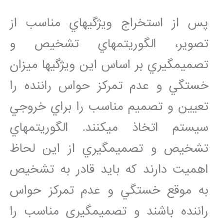
پس از استخراج ويژگي‏هاي مناسب از
تصوير، الگوريتم‏هاي تشخيص و
تصميم‏گيري بر اساس اين ويژگي‏ها ميزان
خستگي و عدم تمرکز حواس راننده را
تعيين و تصميم مناسب را براي خروجي
سيستم اتخاذ مي‏کنند. الگوريتم‏هاي
تشخيص و تصميم‏گيري از اين لحاظ
اهميت دارند که بايد قادر به تشخيص
به موقع خستگي و عدم تمرکز حواس
راننده باشند و تصميم‏گيري مناسب را