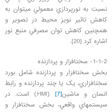
نسبت به نورپردازي معمولي مي‏توان به
کاهش تاثير نويز محيط در تصوير و
همچنين کاهش توان مصرفي منبع نور
اشاره کرد [20].
1-1-2- سخت‏افزار و پردازنده
بخش سخت‏افزار و پردازنده شامل بورد
سخت‏افزاري، يک يا چند پردازنده و رابط
انسان و ماشين
[7]
(HMI) است. در
سيستم‏هاي واقعي، بخش سخت‏افزار و