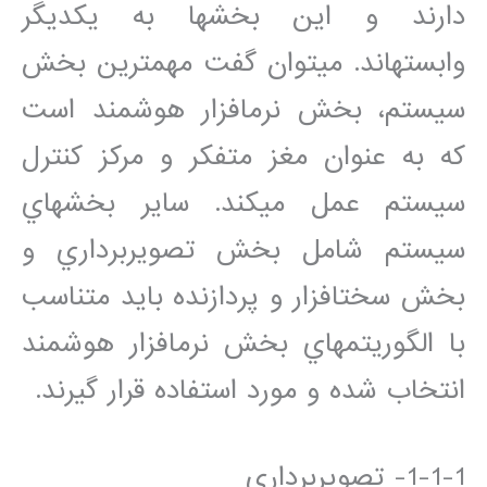
دارند و اين بخش‏ها به يکديگر
وابسته‏اند. مي‏توان گفت مهمترين بخش
سيستم، بخش نرم‏افزار هوشمند است
که به عنوان مغز متفکر و مرکز کنترل
سيستم عمل مي‏کند. ساير بخش‏هاي
سيستم شامل بخش تصويربرداري و
بخش سخت‏افزار و پردازنده بايد متناسب
با الگوريتم‏هاي بخش نرم‏افزار هوشمند
انتخاب شده و مورد استفاده قرار گيرند.
1-1-1- تصويربرداري