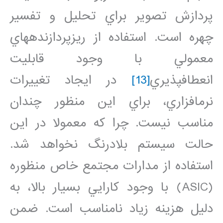
پردازش تصوير براي تحليل و تفسير
چهره است. استفاده از ريزپردازنده‏هاي
معمولي با وجود قابليت
انعطاف‏پذيري
[13]
در ايجاد تغييرات
نرم‏افزاري، براي اين منظور چندان
مناسب نيست. چرا که معمولا در اين
حالت سيستم بلادرنگ نخواهد شد.
استفاده از مدارات مجتمع خاص منظوره
(ASIC) با وجود کارايي بسيار بالا، به
دليل هزينه زياد نامناسب است. ضمن