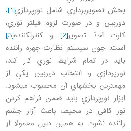
بخش تصويربرداري شامل نورپردازي
[1]
،
دوربين و در صورت لزوم فيلتر نوري،
کارت اخذ تصوير
[2]
و کنترل‏کننده
[3]
است. چون سيستم نظارت چهره راننده
بايد در تمام شرايط نوري کار کند،
نورپردازي و انتخاب دوربين يکي از
مهمترين بخش‏هاي آن محسوب مي‏شود.
ابزار نورپردازي بايد ضمن فراهم کردن
نور کافي در محيط، باعث آزار چشم
راننده نشود. به همين دليل معمولا از