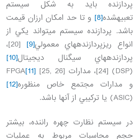
پردازنده بايد به شکل سيستم
تعبيه‏شده
[8]
و تا حد امکان ارزان قيمت
باشد. پردازنده سيستم مي‏تواند يکي از
انواع ريزپردازنده‏هاي معمولي
[9]
[20]،
پردازنده‏هاي سيگنال ديجيتال
[10]
(DSP) [24]، مدارات FPGA
[25, 26]
[11]
و مدارات مجتمع خاص منظوره
[12]
(ASIC) يا ترکيبي از آنها باشد.
در سيستم نظارت چهره راننده، بيشتر
حجم محاسبات مربوط به عمليات