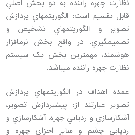
نظارت چهره راننده به دو بخش اصلي
قابل تقسيم است: الگوريتم‏هاي پردازش
تصوير و الگوريتم‏هاي تشخيص و
تصميم‏گيري. در واقع بخش نرم‏افزار
هوشمند، مهمترين بخش يک سيستم
نظارت چهره راننده مي‏باشد.
عمده اهداف در الگوريتم‏هاي پردازش
تصوير عبارتند از: پيش‏پردازش تصوير،
آشکارسازي و رديابي چهره، آشکارسازي و
رديابي چشم و ساير اجزاي چهره و