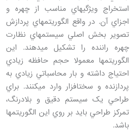
استخراج ويژگي‏هاي مناسب از چهره و
اجزاي آن. در واقع الگوريتم‏هاي پردازش
تصوير بخش اصلي سيستم‏هاي نظارت
چهره راننده را تشکيل مي‏دهند. اين
الگوريتم‏ها معمولا حجم حافظه زيادي
احتياج داشته و بار محاسباتي زيادي به
پردازنده و سخت‏افزار وارد مي‏کنند. براي
طراحي يک سيستم دقيق و بلادرنگ،
تمرکز طراحي بايد بر روي اين الگوريتم‏ها
باشد.