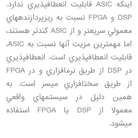
اينکه ASIC قابليت انعطاف‏پذيري ندارد.
DSP و FPGA نسبت به ريزپردازنده‏هاي
معمولي سريع‏تر و از ASIC کندتر هستند،
اما مهمترين مزيت آنها نسبت به ASIC،
قابليت انعطاف‏پذيري است. انعطاف‏پذيري
در DSP از طريق نرم‏افزاري و در FPGA
از طريق سخت‏افزاري ميسر است. به
همين دليل در سيستم‏هاي واقعي
معمولا از DSP يا FPGA استفاده
مي‏شود.