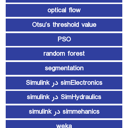
optical flow
Otsu’s threshold value
PSO
random forest
segmentation
simElectronics در Simulink
SimHydraulics در simulink
simmehanics در simulink
weka