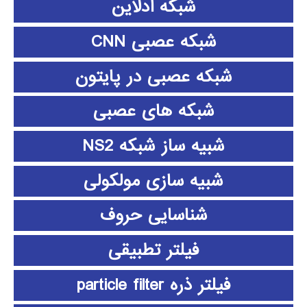
شبکه آدلاین
شبکه عصبی CNN
شبکه عصبی در پایتون
شبکه های عصبی
شبیه ساز شبکه NS2
شبیه سازی مولکولی
شناسایی حروف
فیلتر تطبیقی
فیلتر ذره particle filter