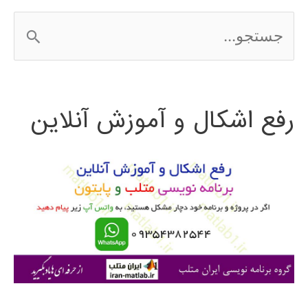
ج
س
ت
رفع اشکال و آموزش آنلاین
ج
و
ب
ر
ا
ی
: