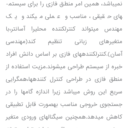
نمی­باشد، همین امر منطق فازی را برای سیستم­
های حقیقی ،مناسب و عملی می­کند و یک
مهندس می­تواند کنترل­کننده محلی­ر­ا آسان­تر،با
متغیرهای زبانی تنظیم کند(مهندسی
آسان).کنترل­کننده­های فازی بر اساس دانش افراد
خبره از سیستم طراحی می­شوند.مزیت استفاده از
منطق فازی در طراحی کنترل کننده­ها،همگرایی
سریع این روش می­باشد زیرا اندازه گام­ها را در
جستجوی خروجی مناسب به­صورت قابل تطبیقی
کاهش می­دهد.همچنین سیگنال­های ورودی متغیر