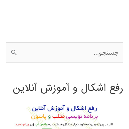
ج
س
ت
رفع اشکال و آموزش آنلاین
ج
و
ب
ر