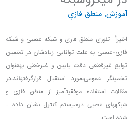
آموزش
,
منطق فازي
اخیرأ تئوری منطق فازی و شبکه عصبی و شبکه
فازی-عصبی به علت توانایی زیادشان در تخمین
توابع غیرقطعی دقت پایین و غیرخطی به­عنوان
تخمین­گر عمومی،مورد استقبال قرارگرفته­اند.در
مقالات استفاده موفقیت­آمیز از منطق فازی و
شبکه­های عصبی درسیستم کنترل نشان داده ­
شده است.