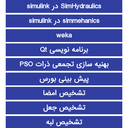
SimHydraulics در simulink
simmehanics در simulink
weka
برنامه نویسی Qt
بهنیه سازی تجمعی ذرات PSO
پیش بینی بورس
تشخیص امضا
تشخیص جعل
تشخیص لبه