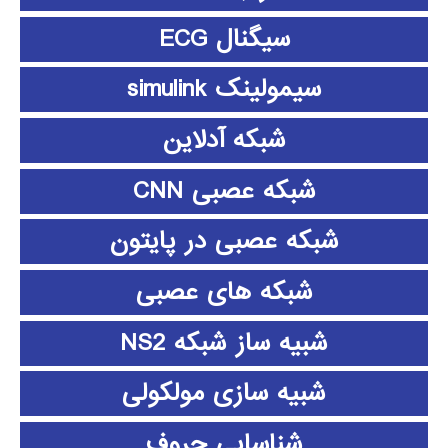
سیگنال ECG
سیمولینک simulink
شبکه آدلاین
شبکه عصبی CNN
شبکه عصبی در پایتون
شبکه های عصبی
شبیه ساز شبکه NS2
شبیه سازی مولکولی
شناسایی حروف