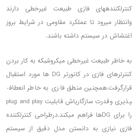
کنترل­کننده­های فازی طبیعت غیرخطی دارند
وانتظار می­رود تا عملکرد مقاومی در شرایط بروز
اغتشاش در سیستم داشته باشند.
به خاطر طبیعت غیرخطی میکروشبکه به کار بردن
کنترلرهای فازی در كانورتر DG ها مورد استقبال
قرارگرفت.همچنین منطق فازی به خاطر انعطاف­
پذیری وقدرت سازگاری­اش قابلیت plug and play
را برای DGها فراهم می­کند.درطراحی کنترل­کننده
فازی نیازی به دانستن مدل دقیق از سیستم