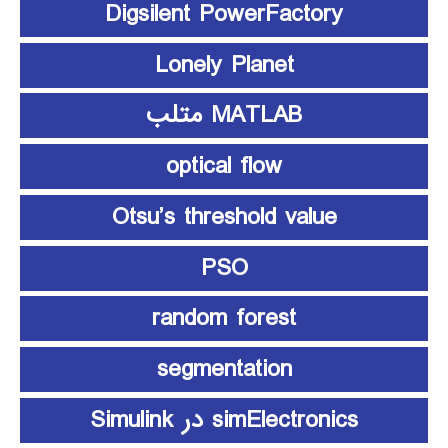
Digsilent PowerFactory
Lonely Planet
MATLAB متلب
optical flow
Otsu’s threshold value
PSO
random forest
segmentation
simElectronics در Simulink