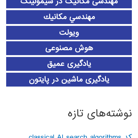
مهندسی مکانیک در سیمولینک
مهندسي مكانيك
ویولت
هوش مصنوعی
یادگیری عمیق
یادگیری ماشین در پایتون
نوشته‌های تازه
کد classical AI search algorithms