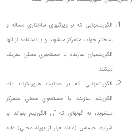
الگوريتمهايي كه بر ويژگيهاي ساختاري مساله و
ساختار جواب متمركز ميشوند و با استفاده از آنها
الگوريتمهاي سازنده يا جستجوي محلي تعريف
ميكنند.
الگوريتمهايي كه بر هدايت هيورستيك يك
الگوريتم سازنده يا جستجوي محلي متمركز
ميشوند، به گونهاي كه آن الگوريتم بتواند بر
شرايط حساس (مانند فرار از بهينه محلي) غلبه