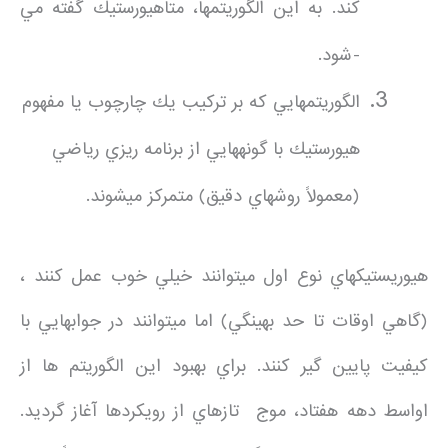
كند. به اين الگوريتمها، متاهيورستيك گفته مي
-شود.
الگوريتمهايي كه بر تركيب يك چارچوب يا مفهوم
هيورستيك با گونههايي از برنامه ريزي رياضي
(معمولاً روشهاي دقيق) متمركز ميشوند.
هيوريستيكهاي نوع اول ميتوانند خيلي خوب عمل كنند ،
(گاهي اوقات تا حد بهينگي) اما ميتوانند در جوابهايي با
كيفيت پايين گير كنند. براي بهبود اين الگوريتم ها از
اواسط دهه هفتاد، موج تازهاي از رويكردها آغاز گرديد.