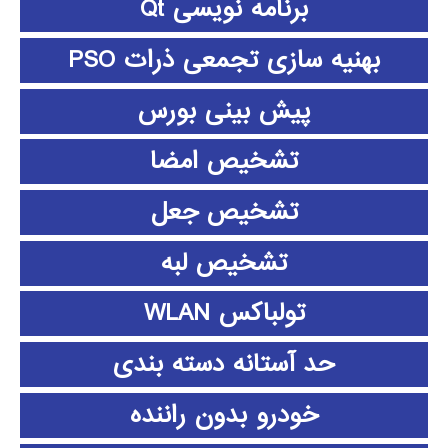
برنامه نویسی Qt
بهنیه سازی تجمعی ذرات PSO
پیش بینی بورس
تشخیص امضا
تشخیص جعل
تشخیص لبه
تولباکس WLAN
حد آستانه دسته بندی
خودرو بدون راننده