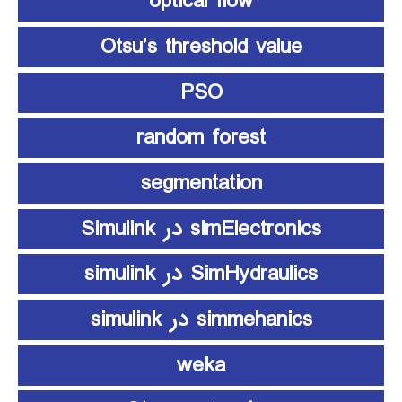
optical flow
Otsu’s threshold value
PSO
random forest
segmentation
simElectronics در Simulink
SimHydraulics در simulink
simmehanics در simulink
weka