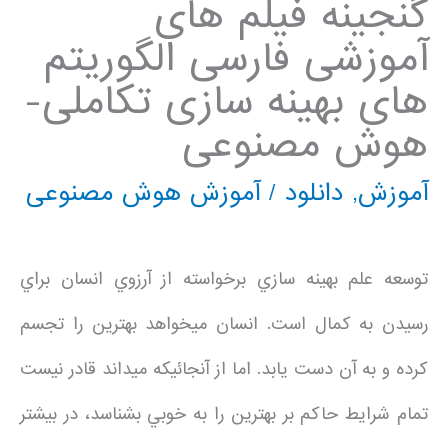
گنجینه فیلم های
آموزشی فارسی الگوریتم
های بهینه سازی تکاملی-
هوش مصنوعی
آموزش
,
دانلود
/
آموزش هوش مصنوعی
توسعه علم بهينه سازي برخواسته از آرزوي انسان براي
رسيدن به كمال است. انسان ميخواهد بهترين را تجسم
كرده و به آن دست يابد. اما از آنجائيكه ميداند قادر نيست
تمام شرايط حاكم بر بهترين را به خوبي بشناسد، در بيشتر