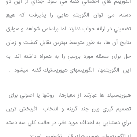
الگوريتم هاي احتمالي گفته مي شود. جداي از اين دو
دسته، مي توان الگوريتم هايي را پذيرفت كه هيچ
تضميني در ارائه جواب ندارند اما براساس شواهد و سوابق
نتايج آن ها، به طور متوسط بهترين تقابل كيفيت و زمان
حل براي مسئله مورد بررسي را به همراه داشته اند. به
اين الگوريتمها، الگوريتمهاي هيوريستيك گفته ميشود .
هيوريستيك ها عبارتند از معيارها، روشها يا اصولي براي
تصميم گيري بين چند گزينه و انتخاب اثربخش ترين
براي دستيابي به اهداف مورد نظر. در حالت كلي سه دسته
از الگوريتمهاي هيوريستيك قابل تشخيص است: