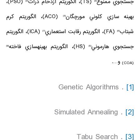
جستجوي ممنوع
(TS)، الگوريتم ازدحام ذرات
(PSO)،
[4]
[3]
بهينه سازي كلوني مورچگان
(ACO)، الگوريتم كرم
[5]
شبتاب
(FA)، الگوريتم رقابت استعماري
(ICA)، الگوريتم
[7]
[6]
جستجوي هارموني
(HS)، الگوريتم بهينهسازي فاخته
[9]
[8]
و….
(COA)
. Genetic Algorithms
[1]
. Simulated Annealing
[2]
. Tabu Search
[3]