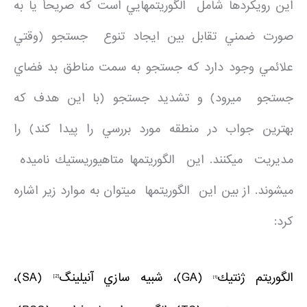
اين رويكردها شامل الگوريتمهايي است كه صريحاً يا به
صورت ضمني تقابل بين ايجاد تنوع جستجو (وقتي
علائمي وجود دارد كه جستجو به سمت مناطق بد فضاي
جستجو ميرود) و تشديد جستجو (با اين هدف كه
بهترين جواب در منطقه مورد بررسي را پيدا كند) را
مديريت ميكنند. اين الگوريتمها متاهيوريستيك ناميده
ميشوند. از بين اين الگوريتمها ميتوان به موارد زير اشاره
كرد:
الگوريتم ژنتيك
(GA)، شبيه سازي آنيلينگ
(SA)،
[2]
[1]