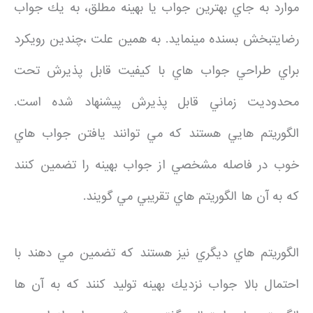
موارد به جاي بهترين جواب يا بهينه مطلق، به يك جواب
رضايتبخش بسنده مينمايد. به همين علت ،چندين رويكرد
براي طراحي جواب هاي با كيفيت قابل پذيرش تحت
محدوديت زماني قابل پذيرش پيشنهاد شده است.
الگوريتم هايي هستند كه مي توانند يافتن جواب هاي
خوب در فاصله مشخصي از جواب بهينه را تضمين كنند
كه به آن ها الگوريتم هاي تقريبي مي گويند.
الگوريتم هاي ديگري نيز هستند كه تضمين مي دهند با
احتمال بالا جواب نزديك بهينه توليد كنند كه به آن ها