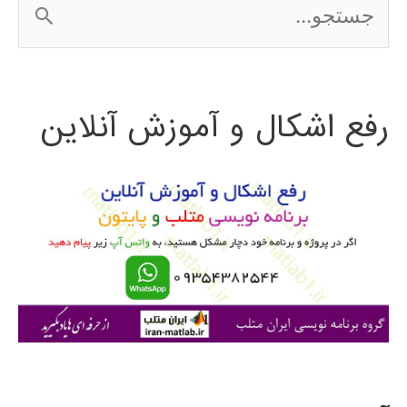
ج
س
ت
رفع اشکال و آموزش آنلاین
ج
و
ب
ر
ا
ی
: