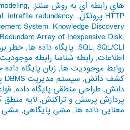
هاي رابطه اي به روش سنتز
,
,
modeling
HTTP پروتکل
,
,
intrafile redundancy
,
l
gement System
,
Knowledge Discovery
Redundant Array of Inexpensive Disk
,
SQL/CLI
,
SQL
,
پایگاه داده ها
,
خطر برو
اطلاعات
,
رابطه شناسا رابطه موجودی
روابط موجودیت ها
,
زبان پایگاه داده 
کشف دانش
,
سیستم مدیریت DBMS پایگاه داده ها
دانش
,
طراحی منطقی پایگاه داده
,
قوا
پردازش پرسش و تراکنش
,
لایه منطق کا
معنایی داده ها
,
مشی پایگاهی
,
مشی ف