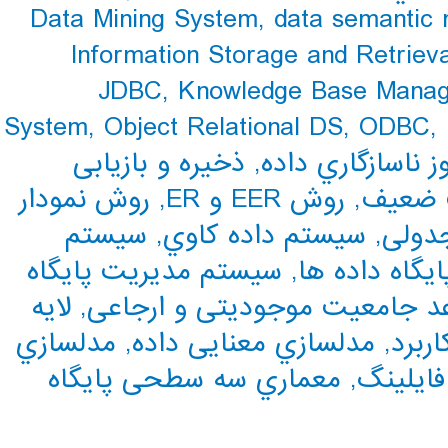
Data Mining System
,
data semantic 
Information Storage and Retrieva
JDBC
,
Knowledge Base Mana
System
,
Object Relational DS
,
ODBC
,
ز ناسازگاري داده
,
ذخیره و بازیابی
ت ضعیف
,
روش EER و ER
,
روش نمودار
جدولی
,
سیستم داده کاوي
,
سیستم
,
سیستم مدیریت پایگاه
عد جامعیت موجودیتی و ارجاعی
,
لایه
ربرد
,
مدلسازي معنایی داده
,
مدلسازي
ایلینگ
,
معماري سه سطحی پایگاه