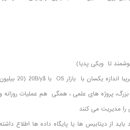
وشمند تا ویکی پدیا)
اهمیت در دنیای واقعی: بازار نرم افزار( تقریبا اندازه یکسان با بازار OS با $20B/y (20 بیلی
زرگ، پروژه های علمی ، همگی هم عملیات روزانه و
را مدیریت می کنند
ید از دیتابیس ها یا پایگاه داده ها اطلاع داشته