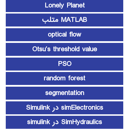
Lonely Planet
MATLAB متلب
optical flow
Otsu’s threshold value
PSO
random forest
segmentation
simElectronics در Simulink
SimHydraulics در simulink