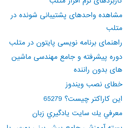
کاربردهای نرم افزار متلب
مشاهده واحدهای پشتیبانی شونده در
متلب
راهنمای برنامه نویسی پایتون در متلب
دوره پیشرفته و جامع مهندسی ماشین
های بدون راننده
خطای نصب ویندوز
این کاراکتر چیست؟ 65279
معرفي يك سايت يادگيري زبان
بسته آموزشی جامع پیش بینی بورس با