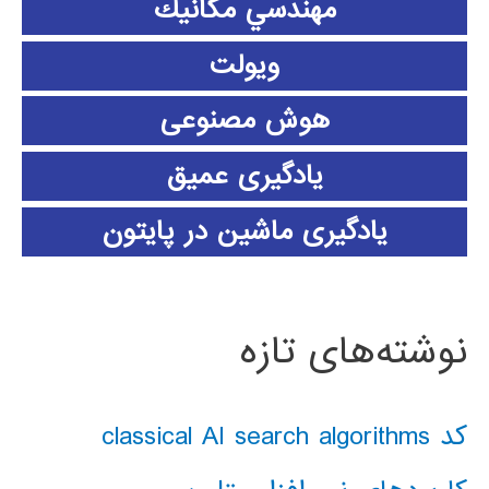
مهندسي مكانيك
ویولت
هوش مصنوعی
یادگیری عمیق
یادگیری ماشین در پایتون
نوشته‌های تازه
کد classical AI search algorithms