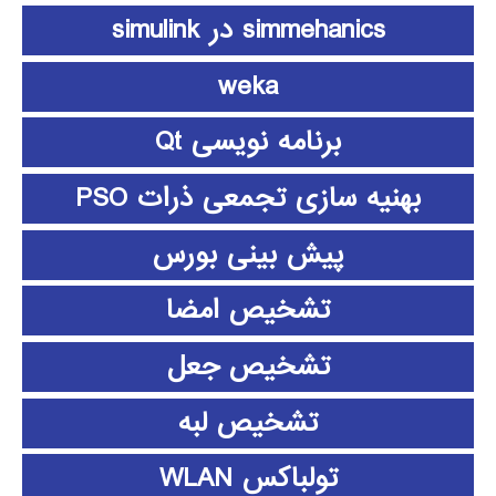
simmehanics در simulink
weka
برنامه نویسی Qt
بهنیه سازی تجمعی ذرات PSO
پیش بینی بورس
تشخیص امضا
تشخیص جعل
تشخیص لبه
تولباکس WLAN