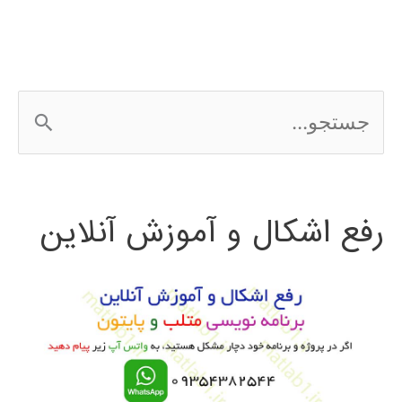
ج
س
ت
رفع اشکال و آموزش آنلاین
ج
و
ب
ر
ا