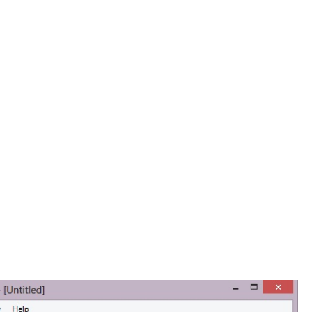
رش
ه
حتوا