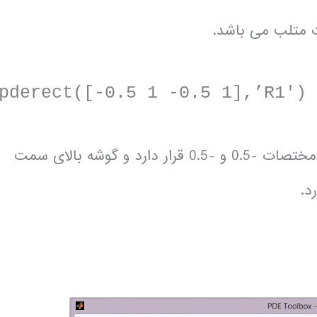
ت متلب می باشد.
pderect([-0.5 1 -0.5 1],’R1′)
یک مستطیل می کشد که گوشه چپ پایین آن در مختصات -0.5 و -0.5 قرار دارد و گوشه بالای سمت