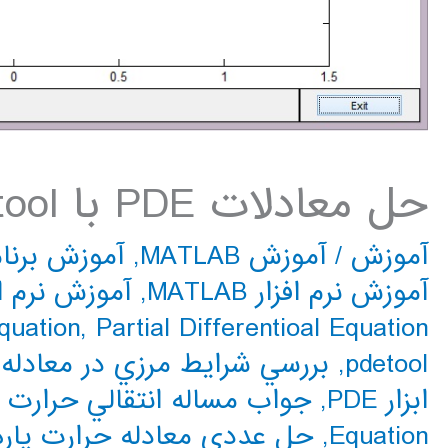
حل معادلات PDE با pdetool متلب
آموزش
/
آموزش MATLAB
,
آموزش برنا
آموزش نرم افزار MATLAB
,
آموزش نرم ا
Partial Differentioal Equation در متلب
,
Equation
pdetool
,
بررسي شرايط مرزي در معادله 
ابزار PDE
,
جواب مساله انتقالي حرارت ب
Equation
,
حل عددی معادله حرارت پاره 