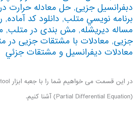
دبفرانسیل جزیی
,
حل معادله حرارت در
برنامه نويسي متلب
,
دانلود کد آماده
,
ر
مساله ديريشله
,
مش بندی در متلب
,
مع
جزیی
,
معادلات با مشتقات جزیی در م
معادلات ديفرانسيل و مشتقات جزئي
در این قسمت می خواهیم شما را با جعبه ابزار pdetool متلب که برای حل معادلات دبفرانسیل جزیی
(Partial Differential Equation) آشنا کنیم.