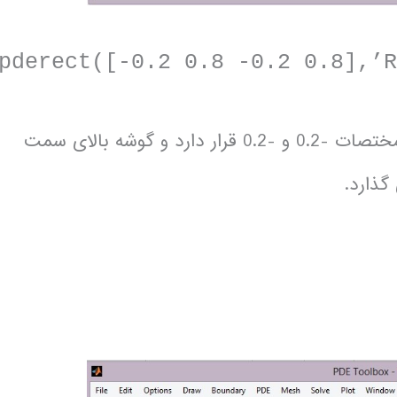
pderect([-0.2 0.8 -0.2 0.8],’
یک مستطیل می کشد که گوشه چپ پایین آن در مختصات -0.2 و -0.2 قرار دارد و گوشه بالای سمت