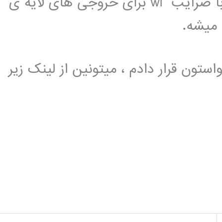
ا ضرایب wi
برای خروجی های لایه ی
میشه.
کد از شبکه عصبی RBF هم واستون قرار دادم ، میتونین از لینک زیر