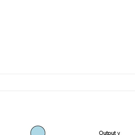
رش
ه
حتوا