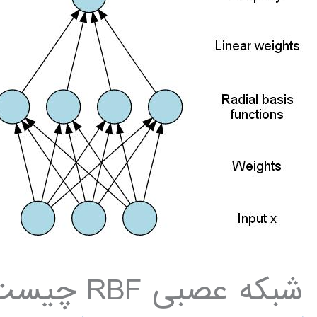
شبکه عصبی RBF چیست ؟