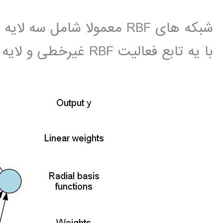
شبکه های RBF معمولا شامل 
با یه تابع فعالیت RBF غیرخطی و لایه ی خروجی