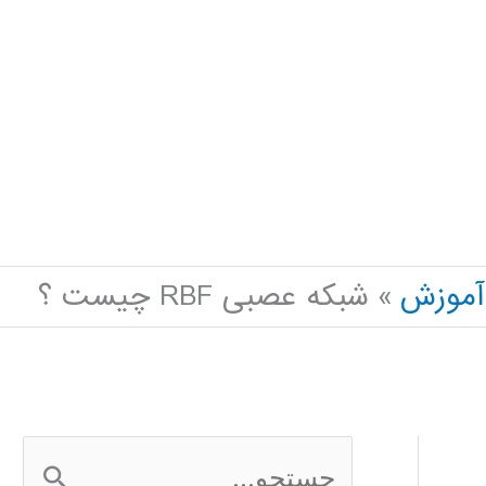
آموزش
شبکه عصبی RBF چیست ؟
ج