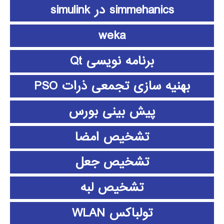
simmehanics در simulink
weka
برنامه نویسی Qt
بهنیه سازی تجمعی ذرات PSO
پیش بینی بورس
تشخیص امضا
تشخیص جعل
تشخیص لبه
تولباکس WLAN