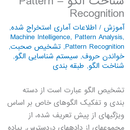
شناخت الگو – Pattern
Recognition
آموزش
/
اطلاعات آماری استخراج شده
,
Machine Intelligence
,
Pattern Analysis
,
Pattern Recognition
,
تشخيص صحبت
,
خواندن حروف
,
سیستم شناسایی الگو
,
شناخت الگو
,
طبقه بندی
تشخيص الگو عبارت است از دسته
بندی و تفکيک الگوهای خاص بر اساس
ويژگيهای از پيش تعريف شده، از
مجموعهای از دادههای دردسترس. پياده