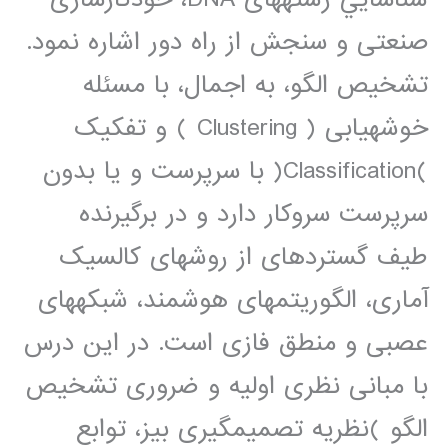
صنعتی و سنجش از راه دور اشاره نمود.
تشخيص الگو، به اجمال، با مسئله
خوشهيابی ( Clustering ) و تفکيک
)Classification( با سرپرست و يا بدون
سرپرست سروکار دارد و در برگيرنده
طيف گستردهای از روشهای کالسيک
آماری، الگوريتمهای هوشمند، شبکههای
عصبی و منطق فازی است. در اين درس
با مبانی نظری اوليه و ضروری تشخيص
الگو )نظريه تصميمگيری بيز، توابع