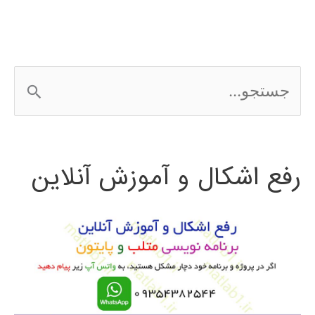
ج
س
ت
رفع اشکال و آموزش آنلاین
ج
و
ب
ر
ا