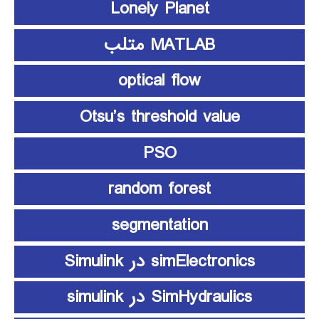
Lonely Planet
MATLAB متلب
optical flow
Otsu’s threshold value
PSO
random forest
segmentation
simElectronics در Simulink
SimHydraulics در simulink