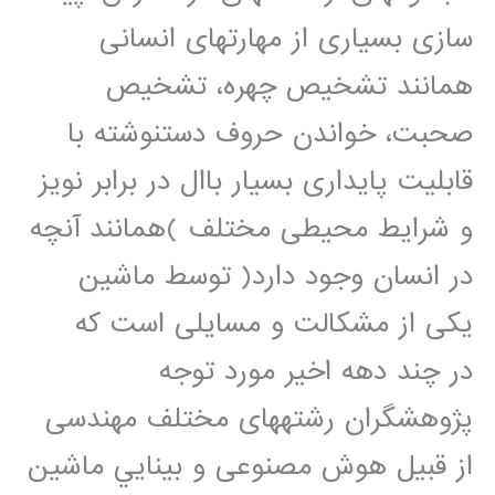
سازی بسياری از مهارتهای انسانی
همانند تشخيص چهره، تشخيص
صحبت، خواندن حروف دستنوشته با
قابليت پايداری بسيار باال در برابر نويز
و شرايط محيطی مختلف )همانند آنچه
در انسان وجود دارد( توسط ماشين
يکی از مشکالت و مسايلی است که
در چند دهه اخير مورد توجه
پژوهشگران رشتههای مختلف مهندسی
از قبيل هوش مصنوعی و بينايي ماشين