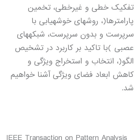
تفکيک خطی و غيرخطی، تخمين
پارامترها(، روشهای خوشهيابی با
سرپرست و بدون سرپرست، شبکههای
عصبی )با تاکيد بر کاربرد در تشخيص
الگو(، انتخاب و استخراج ويژگی و
کاهش ابعاد فضای ويژگی آشنا خواهيم
شد.
IEEE Transaction on Pattern Analysis