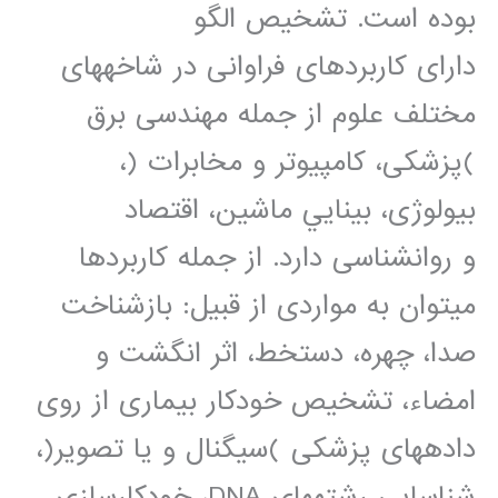
بوده است. تشخيص الگو
دارای کاربردهای فراوانی در شاخههای
مختلف علوم از جمله مهندسی برق
)پزشکی، کامپيوتر و مخابرات (،
بيولوژی، بينايي ماشين، اقتصاد
و روانشناسی دارد. از جمله کاربردها
میتوان به مواردی از قبيل: بازشناخت
صدا، چهره، دستخط، اثر انگشت و
امضاء، تشخيص خودکار بيماری از روی
دادههای پزشکی )سيگنال و يا تصوير(،
شناسايي رشتههای DNA، خودکارسازی