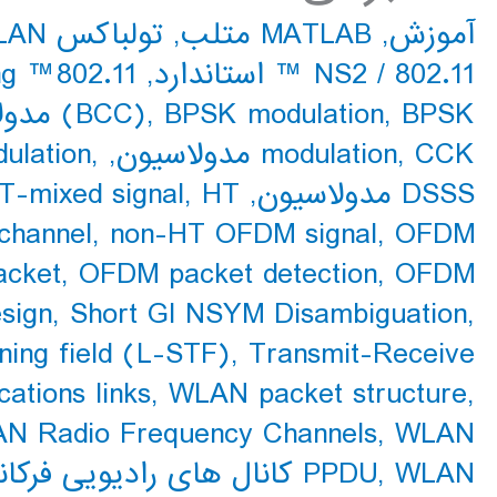
آموزش
,
MATLAB متلب
,
تولباکس WLAN
802.11 ™ استاندارد
/
NS2
,
802.11™ standard
ng
BPSK مدولاسیون
,
BPSK modulation
,
(BCC)
CCK مدولاسیون
,
modulation
,
,
ulation
DSSS مدولاسیون
,
HT-مخلوط سیگنال
,
T-mixed signal
channel
,
non-HT OFDM signal
,
OFDM
OFDM مدولاسیون
,
OFDM packet detection
,
cket
sign
,
Short GI NSYM Disambiguation
,
ining field (L-STF)
,
Transmit-Receive
tions links
,
WLAN packet structure
,
N Radio Frequency Channels
,
WLAN کانال های رادیویی فرکانس
,
PPDU