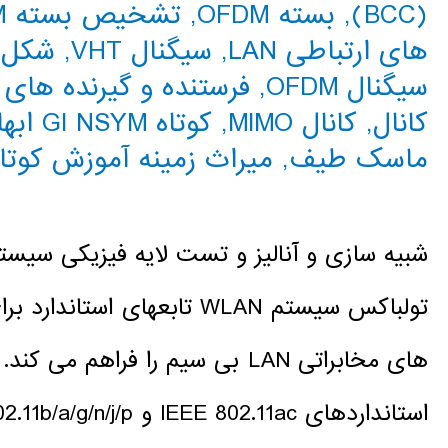
(BCC)
,
بسته OFDM
,
تشخیص بسته OFDM
های ارتباطی LAN
,
سیگنال VHT
,
شکل م
سیگنال OFDM
,
فرستنده و گیرنده های 
کانال
,
کانال MIMO
,
کوتاه GI NSYM ابهامزدایی
ماسک طیف
,
میراث زمینه آموزش کوتاه (STF
شبیه سازی و آنالیز و تست لایه فیزیکی سیستم ه
تولباکس سیستم WLAN تابعها
های مخابراتی LAN بی سیم را فراه
استانداردهای IEEE 802.11ac و 802.11b/a/g/n/j/p را شامل می شود.