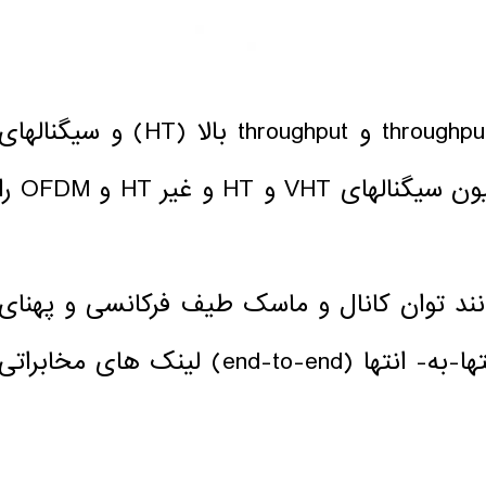
شما می توانید سیگنالهای خیلی بالا throughput (VHT) و throughput بالا (HT) و سیگنالها
غیر HT را تولید کند. هم چنین عکس مدولاسیون سیگنالهای VHT و HT و غیر HT و 
نند توان کانال و ماسک طیف فرکانسی و پهنای
باند اشغال شده را انجام دهید. تست های انتها-به- انتها (end-to-end) لینک های مخابراتی