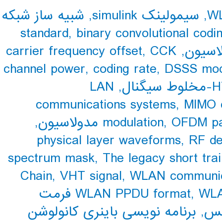
,
سیمولینک simulink
,
شبیه ساز شبکه
,
binary convolutional codi
carrier frequency offset
,
CCK
,
channel power
,
coding rate
,
DSSS mod
LAN
,
H
communications systems
,
MIMO 
,
modulation
,
OFDM pa
physical layer waveforms
,
RF de
spectrum mask
,
The legacy short tra
Chain
,
VHT signal
,
WLAN communica
WLA
,
WLAN PPDU format
WLAN فرمت
,
برنامه نویسی باینری کانولوشن