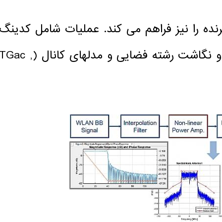
نده را نیز فراهم می کند. عملیات شامل کدینگ
کانال و مدولاسیون (OFDM , DSSS , CCK) و نگاشت رشته فضایی و مدلهای کانال (TGac